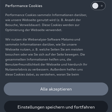
Impressum
Rechtliches
Datenschutz
Hinweisgebersystem
Performance Cookies
Cookie-Informationen
Cookie-Einstellungen
Performance Cookies sammeln Informationen darüber,
Informationen zur Barrierefreiheit
Kontakt
wie unsere Webseite genutzt wird (z. B. Anzahl der
Besuche, Verweildauer). Diese Cookies werden zur
© 2026 AUDI AG. Alle Rechte vorbehalten.
Optimierung der Webseite verwendet.
DE
EN
Wir nutzen die Webanalyse-Software Matomo und
sammeln Informationen darüber, wie Sie unsere
Die Angaben zu Kraftstoffverbrauch, Stromverbrauch, CO₂-
Webseite nutzen, z. B. welche Seiten Sie am meisten
Emissionen und elektrischer Reichweite wurden nach dem
besuchen oder wie Sie sich auf der Seite bewegen. Die
gesetzlich vorgeschriebenen Messverfahren „Worldwide
gesammelten Informationen helfen uns, die
Harmonized Light Vehicles Test Procedure“ (WLTP) gemäß
Benutzerfreundlichkeit der Webseite und hierdurch Ihr
Verordnung (EG) 715/2007 ermittelt. Zusatzausstattungen und
Nutzererlebnis zu verbessern. Außerdem helfen uns
Zubehör (Anbauteile, Reifenformat usw.) können relevante
diese Cookies dabei, zu verstehen, woran Sie beim
Fahrzeugparameter, wie z. B. Gewicht, Rollwiderstand und
Besuch unserer Website interessiert sind, damit wir
Aerodynamik verändern und neben Witterungs- und
unser Angebot optimieren können. Bitte beachten Sie,
Alle akzeptieren
Verkehrsbedingungen sowie dem individuellen Fahrverhalten den
dass Sie Ihre Einwilligung bezüglich der Platzierung von
Kraftstoffverbrauch, den Stromverbrauch, die CO₂-Emissionen,
Performance Cookies jederzeit widerrufen können.
die elektrische Reichweite und die Fahrleistungswerte eines
Weitere Informationen darüber, wie Sie Ihre
Fahrzeugs beeinflussen. Weitere Informationen zu WLTP finden
Einwilligung widerrufen können finden Sie in unserer
Einstellungen speichern und fortfahren
Sie unter
www.audi.de/wltp
.
Cookie Information
.