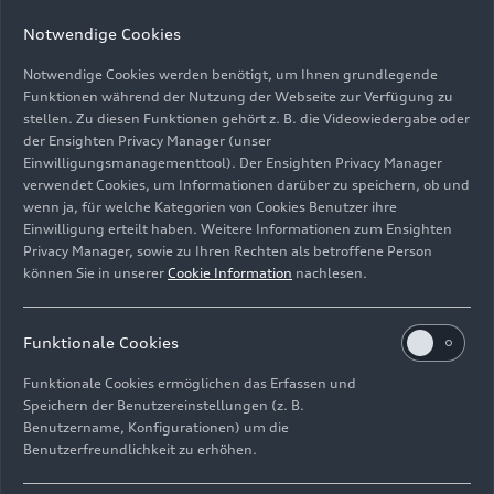
Notwendige Cookies
Notwendige Cookies werden benötigt, um Ihnen grundlegende
Funktionen während der Nutzung der Webseite zur Verfügung zu
stellen. Zu diesen Funktionen gehört z. B. die Videowiedergabe oder
der Ensighten Privacy Manager (unser
Einwilligungsmanagementtool). Der Ensighten Privacy Manager
Audi R8 LMS #888 (Wolfbrook), Steve Brooks/Bill
verwendet Cookies, um Informationen darüber zu speichern, ob und
Riding
wenn ja, für welche Kategorien von Cookies Benutzer ihre
Einwilligung erteilt haben. Weitere Informationen zum Ensighten
Bild-Nr: A244202 · Copyright: Dave Loudon
Privacy Manager, sowie zu Ihren Rechten als betroffene Person
können Sie in unserer
Cookie Information
nachlesen.
Rechte: Verwendung für Pressezwecke honorarfrei
Download
Funktionale Cookies
Funktionale Cookies ermöglichen das Erfassen und
Speichern der Benutzereinstellungen (z. B.
Benutzername, Konfigurationen) um die
Benutzerfreundlichkeit zu erhöhen.