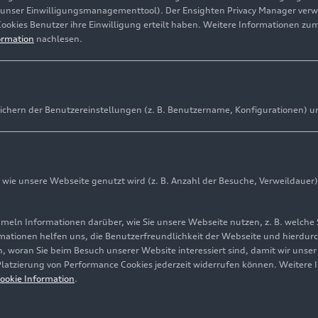
(unser Einwilligungsmanagementtool). Der Ensighten Privacy Manager ver
Cookies Benutzer ihre Einwilligung erteilt haben. Weitere Informationen zu
ormation
nachlesen.
ichern der Benutzereinstellungen (z. B. Benutzername, Konfigurationen) u
ie unsere Webseite genutzt wird (z. B. Anzahl der Besuche, Verweildauer)
ln Informationen darüber, wie Sie unsere Webseite nutzen, z. B. welche 
mationen helfen uns, die Benutzerfreundlichkeit der Webseite und hierdurc
, woran Sie beim Besuch unserer Website interessiert sind, damit wir unse
 Platzierung von Performance Cookies jederzeit widerrufen können. Weitere 
ookie Information
.
aint Gobain Glass neues Flachglas her.