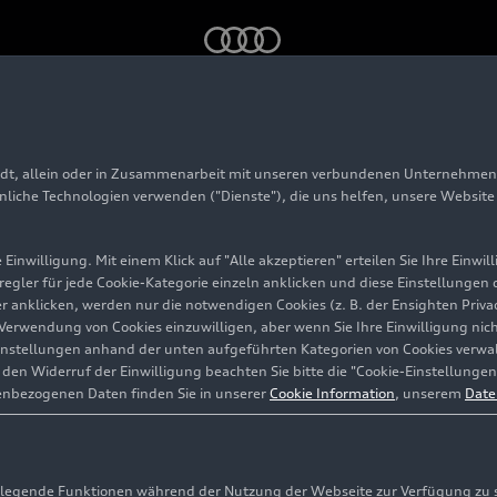
ecycling
adt, allein oder in Zusammenarbeit mit unseren verbundenen Unternehmen 
jekt Glasrecycling
hnliche Technologien verwenden ("Dienste"), die uns helfen, unsere Websit
Einwilligung. Mit einem Klick auf "Alle akzeptieren" erteilen Sie Ihre Einw
eregler für jede Cookie-Kategorie einzeln anklicken und diese Einstellungen
gler anklicken, werden nur die notwendigen Cookies (z. B. der Ensighten Pr
ie Verwendung von Cookies einzuwilligen, aber wenn Sie Ihre Einwilligung ni
instellungen anhand der unten aufgeführten Kategorien von Cookies verwalt
en Widerruf der Einwilligung beachten Sie bitte die "Cookie-Einstellungen
enbezogenen Daten finden Sie in unserer
Cookie Information
, unserem
Date
egende Funktionen während der Nutzung der Webseite zur Verfügung zu ste