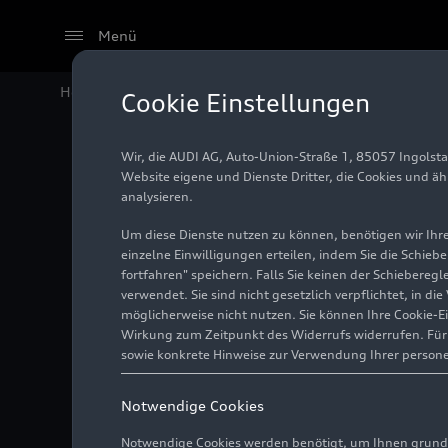
Menü
Home
Audi Media Center
Fotos
Pilotprojekt Glasr
Cookie Einstellungen
Wir, die AUDI AG, Auto-Union-Straße 1, 85057 Ingolst
Pilotpro
Website eigene und Dienste Dritter, die Cookies und ä
analysieren.
Um diese Dienste nutzen zu können, benötigen wir Ihre 
einzelne Einwilligungen erteilen, indem Sie die Schieb
Foto
25.04.2022
fortfahren" speichern. Falls Sie keinen der Schiebere
verwendet. Sie sind nicht gesetzlich verpflichtet, in d
möglicherweise nicht nutzen. Sie können Ihre Cookie-E
Wirkung zum Zeitpunkt des Widerrufs widerrufen. Für d
sowie konkrete Hinweise zur Verwendung Ihrer person
Notwendige Cookies
Notwendige Cookies werden benötigt, um Ihnen grundl