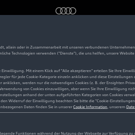
rfügbar: die A6 Limousine
adt, allein oder in Zusammenarbeit mit unseren verbundenen Unternehmen 
Handel verfügbar: di
hnliche Technologien verwenden ("Dienste"), die uns helfen, unsere Websit
ne
Einwilligung. Mit einem Klick auf "Alle akzeptieren" erteilen Sie Ihre Einw
eregler für jede Cookie-Kategorie einzeln anklicken und diese Einstellungen
gler anklicken, werden nur die notwendigen Cookies (z. B. der Ensighten Pr
ie Verwendung von Cookies einzuwilligen, aber wenn Sie Ihre Einwilligung ni
instellungen anhand der unten aufgeführten Kategorien von Cookies verwalt
en Widerruf der Einwilligung beachten Sie bitte die "Cookie-Einstellungen
enbezogenen Daten finden Sie in unserer
Cookie Information
, unserem
Date
egende Funktionen während der Nutzung der Webseite zur Verfügung zu ste