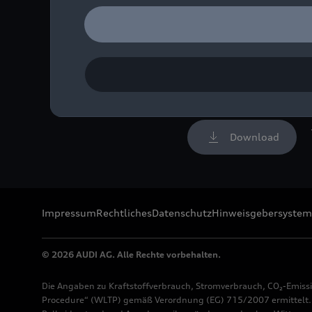
Exterieur-Designer France
Limousine eine in die Hec
Bild-Nr: A251272 · Copyr
Rechte: Verwendung für 
Download
Impressum
Rechtliches
Datenschutz
Hinweisgebersystem
© 2026 AUDI AG. Alle Rechte vorbehalten.
Die Angaben zu Kraftstoffverbrauch, Stromverbrauch, CO₂-Emiss
Procedure“ (WLTP) gemäß Verordnung (EG) 715/2007 ermittelt. Z