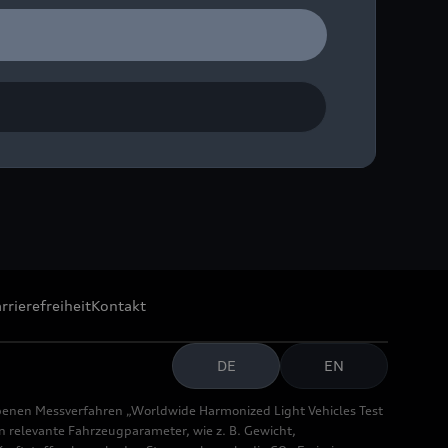
 (re.) an der Audi A6
iss sorgt.
rrierefreiheit
Kontakt
DE
EN
benen Messverfahren „Worldwide Harmonized Light Vehicles Test
relevante Fahrzeugparameter, wie z. B. Gewicht,