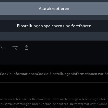
Alle akzeptieren
sco d’Amore (li.) zeigt Aerodynamik-Entwickler Sebastian Weiper
kklappe integrierte Kante, die für einen optimalen Strömungsabr
Einstellungen speichern und fortfahren
ight: AUDI AG
Pressezwecke honorarfrei
Cookie-Informationen
Cookie-Einstellungen
Informationen zur Ba
ionen und elektrischer Reichweite wurden nach dem gesetzlich vorgeschrie
usatzausstattungen und Zubehör (Anbauteile, Reifenformat usw.) können 