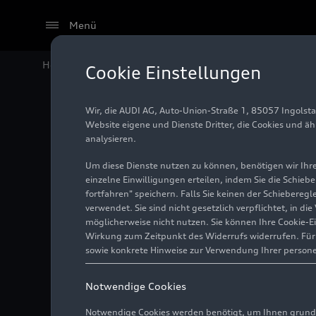
Menü
Home
Audi Media Center
Fotos
Neu im Handel ve
Cookie Einstellungen
Wir, die AUDI AG, Auto-Union-Straße 1, 85057 Ingolst
Neu im 
Website eigene und Dienste Dritter, die Cookies und ä
analysieren.
Limousi
Um diese Dienste nutzen zu können, benötigen wir Ihre 
einzelne Einwilligungen erteilen, indem Sie die Schieb
fortfahren" speichern. Falls Sie keinen der Schiebere
verwendet. Sie sind nicht gesetzlich verpflichtet, in d
Foto
24.07.2025
möglicherweise nicht nutzen. Sie können Ihre Cookie-E
Wirkung zum Zeitpunkt des Widerrufs widerrufen. Für d
sowie konkrete Hinweise zur Verwendung Ihrer person
Notwendige Cookies
Notwendige Cookies werden benötigt, um Ihnen grundl