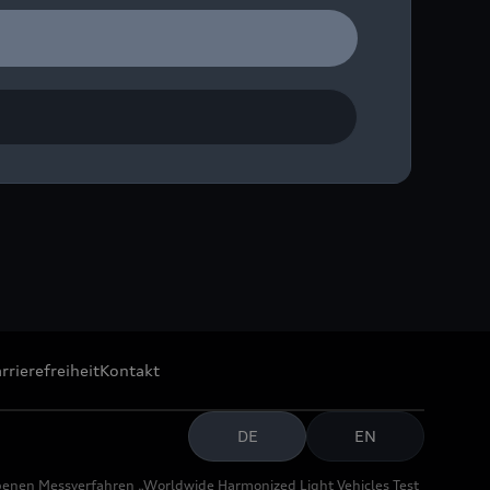
die Natur in den
rrierefreiheit
Kontakt
DE
EN
benen Messverfahren „Worldwide Harmonized Light Vehicles Test