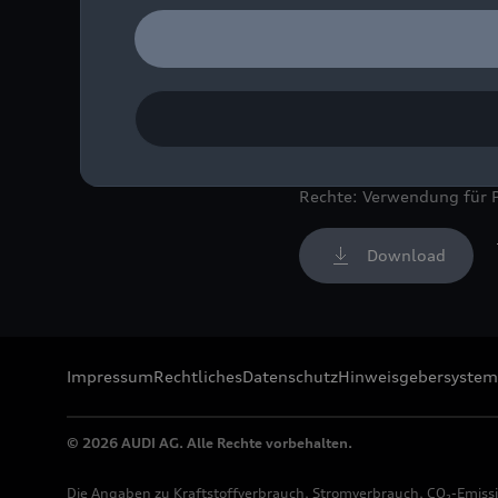
Audi übernimmt Verantwor
Regionen rund um die St
Bild-Nr: A223184 · Copyr
Rechte: Verwendung für 
Download
Impressum
Rechtliches
Datenschutz
Hinweisgebersystem
© 2026 AUDI AG. Alle Rechte vorbehalten.
Die Angaben zu Kraftstoffverbrauch, Stromverbrauch, CO₂-Emiss