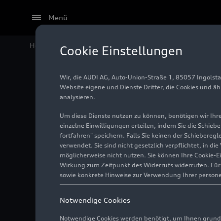
Menü
Home
Audi Media Center
Fotos
Nachhaltiges En
Cookie Einstellungen
Wir, die AUDI AG, Auto-Union-Straße 1, 85057 Ingolst
Nachhal
Website eigene und Dienste Dritter, die Cookies und ä
analysieren.
Mensch
Um diese Dienste nutzen zu können, benötigen wir Ihre 
einzelne Einwilligungen erteilen, indem Sie die Schieb
fortfahren" speichern. Falls Sie keinen der Schiebere
verwendet. Sie sind nicht gesetzlich verpflichtet, in d
Foto
15.06.2022
möglicherweise nicht nutzen. Sie können Ihre Cookie-E
Wirkung zum Zeitpunkt des Widerrufs widerrufen. Für d
sowie konkrete Hinweise zur Verwendung Ihrer person
Notwendige Cookies
Notwendige Cookies werden benötigt, um Ihnen grundl