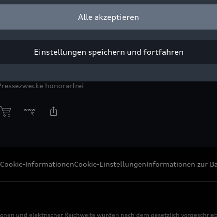
Alle akzeptieren
tung: Für die Mitarbeitenden, aber auch für die Menschen und 
andorte und darüber hinaus.
Einstellungen speichern und fortfahren
ight: AUDI AG
Pressezwecke honorarfrei
Cookie-Informationen
Cookie-Einstellungen
Informationen zur Ba
ionen und elektrischer Reichweite wurden nach dem gesetzlich vorgeschrie