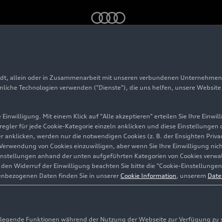
gagement für Menschen und Umwelt
adt, allein oder in Zusammenarbeit mit unseren verbundenen Unternehmen 
tiges Engagement f
hnliche Technologien verwenden ("Dienste"), die uns helfen, unsere Websit
en und Umwelt
Einwilligung. Mit einem Klick auf "Alle akzeptieren" erteilen Sie Ihre Einw
eregler für jede Cookie-Kategorie einzeln anklicken und diese Einstellungen
gler anklicken, werden nur die notwendigen Cookies (z. B. der Ensighten Pr
ie Verwendung von Cookies einzuwilligen, aber wenn Sie Ihre Einwilligung ni
instellungen anhand der unten aufgeführten Kategorien von Cookies verwalt
en Widerruf der Einwilligung beachten Sie bitte die "Cookie-Einstellungen
enbezogenen Daten finden Sie in unserer
Cookie Information
, unserem
Date
egende Funktionen während der Nutzung der Webseite zur Verfügung zu ste