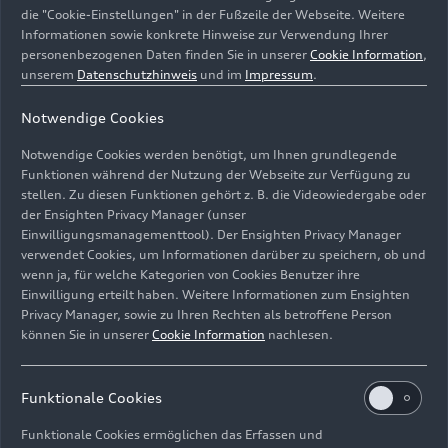
die "Cookie-Einstellungen" in der Fußzeile der Webseite. Weitere
Informationen sowie konkrete Hinweise zur Verwendung Ihrer
personenbezogenen Daten finden Sie in unserer
Cookie Information
,
unserem
Datenschutzhinweis
und im
Impressum
.
Notwendige Cookies
Notwendige Cookies werden benötigt, um Ihnen grundlegende
Funktionen während der Nutzung der Webseite zur Verfügung zu
stellen. Zu diesen Funktionen gehört z. B. die Videowiedergabe oder
der Ensighten Privacy Manager (unser
Einwilligungsmanagementtool). Der Ensighten Privacy Manager
IONITY bietet Ladekapazitäten von bis zu 350 kW für
verwendet Cookies, um Informationen darüber zu speichern, ob und
schnelles Laden.
wenn ja, für welche Kategorien von Cookies Benutzer ihre
Einwilligung erteilt haben. Weitere Informationen zum Ensighten
Bild-Nr: A218567 · Copyright: AUDI AG
Privacy Manager, sowie zu Ihren Rechten als betroffene Person
können Sie in unserer
Cookie Information
nachlesen.
Rechte: Verwendung für Pressezwecke honorarfrei
Download
Funktionale Cookies
Funktionale Cookies ermöglichen das Erfassen und