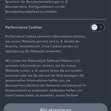
Speichern der Benutzereinstellungen (z. B.
Benutzername, Konfigurationen) um die
Benutzerfreundlichkeit zu erhöhen.
Impressum
Rechtliches
Datenschutz
Hinweisgebersystem
Performance Cookies
Cookie-Informationen
Cookie-Einstellungen
Performance Cookies sammeln Informationen darüber,
Informationen zur Barrierefreiheit
Kontakt
wie unsere Webseite genutzt wird (z. B. Anzahl der
Besuche, Verweildauer). Diese Cookies werden zur
© 2026 AUDI AG. Alle Rechte vorbehalten.
Optimierung der Webseite verwendet.
DE
EN
Wir nutzen die Webanalyse-Software Matomo und
sammeln Informationen darüber, wie Sie unsere
Die Angaben zu Kraftstoffverbrauch, Stromverbrauch, CO₂-
Webseite nutzen, z. B. welche Seiten Sie am meisten
Emissionen und elektrischer Reichweite wurden nach dem
besuchen oder wie Sie sich auf der Seite bewegen. Die
gesetzlich vorgeschriebenen Messverfahren „Worldwide
gesammelten Informationen helfen uns, die
Harmonized Light Vehicles Test Procedure“ (WLTP) gemäß
Benutzerfreundlichkeit der Webseite und hierdurch Ihr
Verordnung (EG) 715/2007 ermittelt. Zusatzausstattungen und
Nutzererlebnis zu verbessern. Außerdem helfen uns
Zubehör (Anbauteile, Reifenformat usw.) können relevante
diese Cookies dabei, zu verstehen, woran Sie beim
Fahrzeugparameter, wie z. B. Gewicht, Rollwiderstand und
Besuch unserer Website interessiert sind, damit wir
Aerodynamik verändern und neben Witterungs- und
unser Angebot optimieren können. Bitte beachten Sie,
Alle akzeptieren
Verkehrsbedingungen sowie dem individuellen Fahrverhalten den
dass Sie Ihre Einwilligung bezüglich der Platzierung von