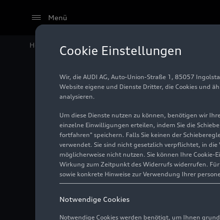
Menü
Home
Audi Media Center
Fotos
MaterialLoop
Cookie Einstellungen
Wir, die AUDI AG, Auto-Union-Straße 1, 85057 Ingolst
Materia
Website eigene und Dienste Dritter, die Cookies und ä
analysieren.
Um diese Dienste nutzen zu können, benötigen wir Ihre 
einzelne Einwilligungen erteilen, indem Sie die Schieb
Infografik
04.04.2025
fortfahren" speichern. Falls Sie keinen der Schiebere
verwendet. Sie sind nicht gesetzlich verpflichtet, in d
möglicherweise nicht nutzen. Sie können Ihre Cookie-E
Wirkung zum Zeitpunkt des Widerrufs widerrufen. Für d
sowie konkrete Hinweise zur Verwendung Ihrer person
Notwendige Cookies
Notwendige Cookies werden benötigt, um Ihnen grundl