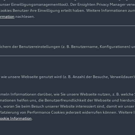
(unser Einwilligungsmanagementtool). Der Ensighten Privacy Manager ver
Cookies Benutzer ihre Einwilligung erteilt haben. Weitere Informationen zu
ormation
nachlesen.
ichern der Benutzereinstellungen (z. B. Benutzername, Konfigurationen) u
ie unsere Webseite genutzt wird (z. B. Anzahl der Besuche, Verweildauer)
ln Informationen darüber, wie Sie unsere Webseite nutzen, z. B. welche 
mationen helfen uns, die Benutzerfreundlichkeit der Webseite und hierdurc
, woran Sie beim Besuch unserer Website interessiert sind, damit wir unse
Post-Consumer-Rezyklat über digitales Materialkonto
 Platzierung von Performance Cookies jederzeit widerrufen können. Weitere 
ookie Information
.
ight: AUDI AG
Pressezwecke honorarfrei