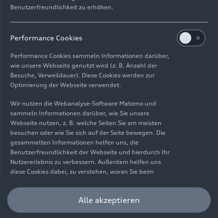
Benutzerfreundlichkeit zu erhöhen.
Impressum
Rechtliches
Datenschutz
Hinweisgebersystem
Performance Cookies
Cookie-Informationen
Cookie-Einstellungen
Performance Cookies sammeln Informationen darüber,
Informationen zur Barrierefreiheit
Kontakt
wie unsere Webseite genutzt wird (z. B. Anzahl der
Besuche, Verweildauer). Diese Cookies werden zur
© 2026 AUDI AG. Alle Rechte vorbehalten.
Optimierung der Webseite verwendet.
DE
EN
Wir nutzen die Webanalyse-Software Matomo und
sammeln Informationen darüber, wie Sie unsere
Die Angaben zu Kraftstoffverbrauch, Stromverbrauch, CO₂-
Webseite nutzen, z. B. welche Seiten Sie am meisten
Emissionen und elektrischer Reichweite wurden nach dem
besuchen oder wie Sie sich auf der Seite bewegen. Die
gesetzlich vorgeschriebenen Messverfahren „Worldwide
gesammelten Informationen helfen uns, die
Harmonized Light Vehicles Test Procedure“ (WLTP) gemäß
Benutzerfreundlichkeit der Webseite und hierdurch Ihr
Verordnung (EG) 715/2007 ermittelt. Zusatzausstattungen und
Nutzererlebnis zu verbessern. Außerdem helfen uns
Zubehör (Anbauteile, Reifenformat usw.) können relevante
diese Cookies dabei, zu verstehen, woran Sie beim
Fahrzeugparameter, wie z. B. Gewicht, Rollwiderstand und
Besuch unserer Website interessiert sind, damit wir
Aerodynamik verändern und neben Witterungs- und
unser Angebot optimieren können. Bitte beachten Sie,
Alle akzeptieren
Verkehrsbedingungen sowie dem individuellen Fahrverhalten den
dass Sie Ihre Einwilligung bezüglich der Platzierung von
Kraftstoffverbrauch, den Stromverbrauch, die CO₂-Emissionen,
Performance Cookies jederzeit widerrufen können.