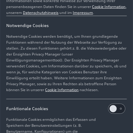
Informationen sowie konkrete Hinweise zur Verwendung Ihrer
personenbezogenen Daten finden Sie in unserer
Cookie Information
,
unserem
Datenschutzhinweis
und im
Impressum
.
Notwendige Cookies
Notwendige Cookies werden benötigt, um Ihnen grundlegende
Funktionen während der Nutzung der Webseite zur Verfügung zu
KI-gestützte Qualitätsüberprüfung im Karosseriebau in
stellen. Zu diesen Funktionen gehört z. B. die Videowiedergabe oder
der Ensighten Privacy Manager (unser
Neckarsulm: Die sogenannte „Weld Splatter Detection“
Einwilligungsmanagementtool). Der Ensighten Privacy Manager
erkennt mit Hilfe bildverarbeitender KI
verwendet Cookies, um Informationen darüber zu speichern, ob und
Metallablagerungen am Unterboden.
wenn ja, für welche Kategorien von Cookies Benutzer ihre
Einwilligung erteilt haben. Weitere Informationen zum Ensighten
Bild-Nr: A250754 · Copyright: AUDI AG
Privacy Manager, sowie zu Ihren Rechten als betroffene Person
können Sie in unserer
Cookie Information
nachlesen.
Rechte: Verwendung für Pressezwecke honorarfrei
Download
Funktionale Cookies
Funktionale Cookies ermöglichen das Erfassen und
Speichern der Benutzereinstellungen (z. B.
Benutzername, Konfigurationen) um die