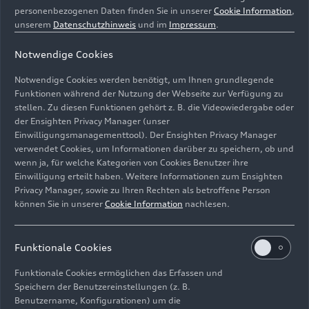
personenbezogenen Daten finden Sie in unserer
Cookie Information
,
unserem
Datenschutzhinweis
und im
Impressum
.
Notwendige Cookies
Notwendige Cookies werden benötigt, um Ihnen grundlegende
Funktionen während der Nutzung der Webseite zur Verfügung zu
stellen. Zu diesen Funktionen gehört z. B. die Videowiedergabe oder
der Ensighten Privacy Manager (unser
Einwilligungsmanagementtool). Der Ensighten Privacy Manager
MaterialLoop: Audi etabliert ein Rückführungskonzept
verwendet Cookies, um Informationen darüber zu speichern, ob und
für Rezyklate aus Altfahrzeugen
wenn ja, für welche Kategorien von Cookies Benutzer ihre
Einwilligung erteilt haben. Weitere Informationen zum Ensighten
Bild-Nr: A250383 · Copyright: TSR Group
Privacy Manager, sowie zu Ihren Rechten als betroffene Person
Rechte: Verwendung für Pressezwecke honorarfrei
können Sie in unserer
Cookie Information
nachlesen.
Download
Funktionale Cookies
Funktionale Cookies ermöglichen das Erfassen und
Speichern der Benutzereinstellungen (z. B.
Benutzername, Konfigurationen) um die