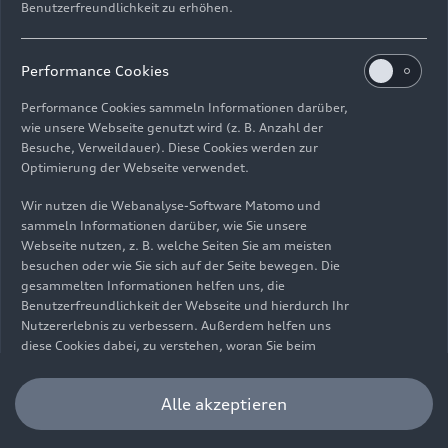
Benutzerfreundlichkeit zu erhöhen.
Impressum
Rechtliches
Datenschutz
Hinweisgebersystem
Performance Cookies
Cookie-Informationen
Cookie-Einstellungen
Performance Cookies sammeln Informationen darüber,
Informationen zur Barrierefreiheit
Kontakt
wie unsere Webseite genutzt wird (z. B. Anzahl der
Besuche, Verweildauer). Diese Cookies werden zur
© 2026 AUDI AG. Alle Rechte vorbehalten.
Optimierung der Webseite verwendet.
DE
EN
Wir nutzen die Webanalyse-Software Matomo und
sammeln Informationen darüber, wie Sie unsere
Die Angaben zu Kraftstoffverbrauch, Stromverbrauch, CO₂-
Webseite nutzen, z. B. welche Seiten Sie am meisten
Emissionen und elektrischer Reichweite wurden nach dem
besuchen oder wie Sie sich auf der Seite bewegen. Die
gesetzlich vorgeschriebenen Messverfahren „Worldwide
gesammelten Informationen helfen uns, die
Harmonized Light Vehicles Test Procedure“ (WLTP) gemäß
Benutzerfreundlichkeit der Webseite und hierdurch Ihr
Verordnung (EG) 715/2007 ermittelt. Zusatzausstattungen und
Nutzererlebnis zu verbessern. Außerdem helfen uns
Zubehör (Anbauteile, Reifenformat usw.) können relevante
diese Cookies dabei, zu verstehen, woran Sie beim
Fahrzeugparameter, wie z. B. Gewicht, Rollwiderstand und
Besuch unserer Website interessiert sind, damit wir
Aerodynamik verändern und neben Witterungs- und
unser Angebot optimieren können. Bitte beachten Sie,
Alle akzeptieren
Verkehrsbedingungen sowie dem individuellen Fahrverhalten den
dass Sie Ihre Einwilligung bezüglich der Platzierung von
Kraftstoffverbrauch, den Stromverbrauch, die CO₂-Emissionen,
Performance Cookies jederzeit widerrufen können.
die elektrische Reichweite und die Fahrleistungswerte eines
Weitere Informationen darüber, wie Sie Ihre