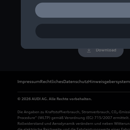
Bei der Kinder-Rallye ent
Bild-Nr: A244238 · Copyr
Rechte: Verwendung für 
Download
Impressum
Rechtliches
Datenschutz
Hinweisgebersystem
© 2026 AUDI AG. Alle Rechte vorbehalten.
Die Angaben zu Kraftstoffverbrauch, Stromverbrauch, CO₂-Emiss
Procedure“ (WLTP) gemäß Verordnung (EG) 715/2007 ermittelt. Z
Rollwiderstand und Aerodynamik verändern und neben Witterung
die elektrische Reichweite und die Fahrleistungswerte eines Fah