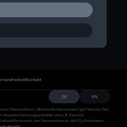
rrierefreiheit
Kontakt
DE
EN
benen Messverfahren „Worldwide Harmonized Light Vehicles Test
relevante Fahrzeugparameter, wie z. B. Gewicht,
aftstoffverbrauch, den Stromverbrauch, die CO₂-Emissionen,
udi.de/wltp
.