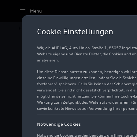
Menü
Home
Audi Media Center
Fotos
Kinder-Rallye dur
Cookie Einstellungen
Wir, die AUDI AG, Auto-Union-Straße 1, 85057 Ingolst
Kinder-R
Website eigene und Dienste Dritter, die Cookies und ä
analysieren.
von Aud
Um diese Dienste nutzen zu können, benötigen wir Ihre 
einzelne Einwilligungen erteilen, indem Sie die Schieb
fortfahren" speichern. Falls Sie keinen der Schiebere
verwendet. Sie sind nicht gesetzlich verpflichtet, in d
Foto
30.09.2024
möglicherweise nicht nutzen. Sie können Ihre Cookie-E
Wirkung zum Zeitpunkt des Widerrufs widerrufen. Für d
sowie konkrete Hinweise zur Verwendung Ihrer person
Notwendige Cookies
Notwendige Cookies werden benötigt, um Ihnen grundl