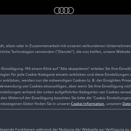
ch die Geschichte von Audi
adt, allein oder in Zusammenarbeit mit unseren verbundenen Unternehmen 
allye durch die Gesc
hnliche Technologien verwenden ("Dienste"), die uns helfen, unsere Websit
i
Einwilligung. Mit einem Klick auf "Alle akzeptieren" erteilen Sie Ihre Einw
eregler für jede Cookie-Kategorie einzeln anklicken und diese Einstellungen
gler anklicken, werden nur die notwendigen Cookies (z. B. der Ensighten Pr
ie Verwendung von Cookies einzuwilligen, aber wenn Sie Ihre Einwilligung ni
instellungen anhand der unten aufgeführten Kategorien von Cookies verwalt
en Widerruf der Einwilligung beachten Sie bitte die "Cookie-Einstellungen
enbezogenen Daten finden Sie in unserer
Cookie Information
, unserem
Date
egende Funktionen während der Nutzung der Webseite zur Verfügung zu ste