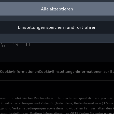
Alle akzeptieren
decken Kinder spielerisch die Geschichte von Audi.
ight: AUDI AG
Einstellungen speichern und fortfahren
Pressezwecke honorarfrei
Cookie-Informationen
Cookie-Einstellungen
Informationen zur Ba
ionen und elektrischer Reichweite wurden nach dem gesetzlich vorgeschrie
usatzausstattungen und Zubehör (Anbauteile, Reifenformat usw.) können 
s- und Verkehrsbedingungen sowie dem individuellen Fahrverhalten den Kr
rzeugs beeinflussen. Weitere Informationen zu WLTP finden Sie unter
www.a