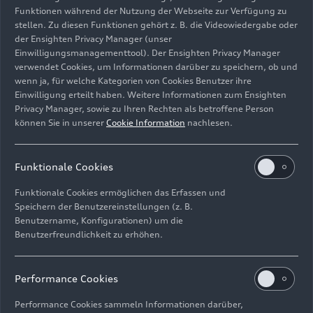
Funktionen während der Nutzung der Webseite zur Verfügung zu
stellen. Zu diesen Funktionen gehört z. B. die Videowiedergabe oder
der Ensighten Privacy Manager (unser
Einwilligungsmanagementtool). Der Ensighten Privacy Manager
Mitglied des Vorstands der AUDI AG Finanz, Recht und
verwendet Cookies, um Informationen darüber zu speichern, ob und
IT
wenn ja, für welche Kategorien von Cookies Benutzer ihre
Einwilligung erteilt haben. Weitere Informationen zum Ensighten
Bild-Nr: A260936 · Copyright: AUDI AG
Privacy Manager, sowie zu Ihren Rechten als betroffene Person
Rechte: Verwendung für Pressezwecke honorarfrei
können Sie in unserer
Cookie Information
nachlesen.
Download
Funktionale Cookies
Funktionale Cookies ermöglichen das Erfassen und
Speichern der Benutzereinstellungen (z. B.
Benutzername, Konfigurationen) um die
Benutzerfreundlichkeit zu erhöhen.
Impressum
Rechtliches
Datenschutz
Hinweisgebersystem
Performance Cookies
Cookie-Informationen
Cookie-Einstellungen
Performance Cookies sammeln Informationen darüber,
Informationen zur Barrierefreiheit
Kontakt