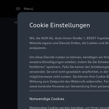
Menü
Home
Audi Media Center
Fotos
Jürgen Rittersber
Cookie Einstellungen
Wir, die AUDI AG, Auto-Union-Straße 1, 85057 Ingolst
Jürgen R
Website eigene und Dienste Dritter, die Cookies und ä
analysieren.
Um diese Dienste nutzen zu können, benötigen wir Ihre 
einzelne Einwilligungen erteilen, indem Sie die Schieb
Foto
15.09.2021
Ingol
fortfahren" speichern. Falls Sie keinen der Schiebere
verwendet. Sie sind nicht gesetzlich verpflichtet, in d
möglicherweise nicht nutzen. Sie können Ihre Cookie-E
Wirkung zum Zeitpunkt des Widerrufs widerrufen. Für d
sowie konkrete Hinweise zur Verwendung Ihrer person
Notwendige Cookies
Notwendige Cookies werden benötigt, um Ihnen grundl