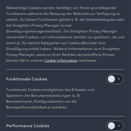
Notwendige Cookies werden benötigt, um Ihnen grundlegende
Funktionen während der Nutzung der Webseite zur Verfügung zu
stellen. Zu diesen Funktionen gehört z. B. die Videowiedergabe oder
der Ensighten Privacy Manager (unser
Einwilligungsmanagementtool). Der Ensighten Privacy Manager
verwendet Cookies, um Informationen darüber zu speichern, ob und
Audi R8
wenn ja, für welche Kategorien von Cookies Benutzer ihre
Einwilligung erteilt haben. Weitere Informationen zum Ensighten
Bild-Nr: R8070125 · Copyright: AUDI AG
Privacy Manager, sowie zu Ihren Rechten als betroffene Person
können Sie in unserer
Cookie Information
nachlesen.
Rechte: Verwendung für Pressezwecke honorarfrei
Download
Funktionale Cookies
Funktionale Cookies ermöglichen das Erfassen und
Speichern der Benutzereinstellungen (z. B.
Benutzername, Konfigurationen) um die
Benutzerfreundlichkeit zu erhöhen.
Impressum
Rechtliches
Datenschutz
Hinweisgebersystem
Performance Cookies