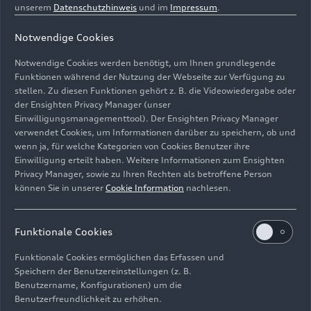
unserem
Datenschutzhinweis
und im
Impressum
.
Notwendige Cookies
Notwendige Cookies werden benötigt, um Ihnen grundlegende
Funktionen während der Nutzung der Webseite zur Verfügung zu
stellen. Zu diesen Funktionen gehört z. B. die Videowiedergabe oder
der Ensighten Privacy Manager (unser
Einwilligungsmanagementtool). Der Ensighten Privacy Manager
verwendet Cookies, um Informationen darüber zu speichern, ob und
Die Sieger_innen des Audi Twin Cup 2022
wenn ja, für welche Kategorien von Cookies Benutzer ihre
Einwilligung erteilt haben. Weitere Informationen zum Ensighten
Bild-Nr: A223965 · Copyright: stefanboesl.de
Privacy Manager, sowie zu Ihren Rechten als betroffene Person
können Sie in unserer
Cookie Information
nachlesen.
Rechte: Verwendung für Pressezwecke honorarfrei
Download
Funktionale Cookies
Funktionale Cookies ermöglichen das Erfassen und
Speichern der Benutzereinstellungen (z. B.
Benutzername, Konfigurationen) um die
Benutzerfreundlichkeit zu erhöhen.