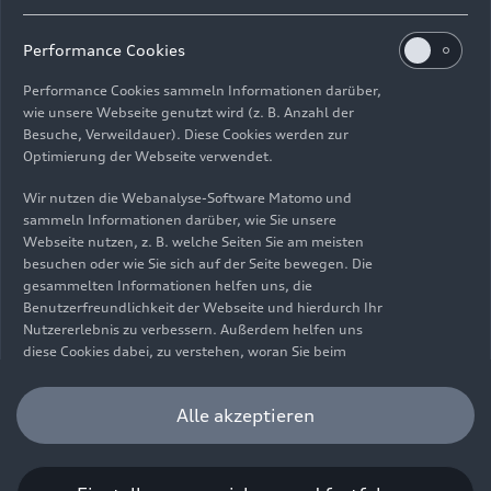
Impressum
Rechtliches
Datenschutz
Hinweisgebersystem
Performance Cookies
Cookie-Informationen
Cookie-Einstellungen
Performance Cookies sammeln Informationen darüber,
Informationen zur Barrierefreiheit
Kontakt
wie unsere Webseite genutzt wird (z. B. Anzahl der
Besuche, Verweildauer). Diese Cookies werden zur
© 2026 AUDI AG. Alle Rechte vorbehalten.
Optimierung der Webseite verwendet.
DE
EN
Wir nutzen die Webanalyse-Software Matomo und
sammeln Informationen darüber, wie Sie unsere
Die Angaben zu Kraftstoffverbrauch, Stromverbrauch, CO₂-
Webseite nutzen, z. B. welche Seiten Sie am meisten
Emissionen und elektrischer Reichweite wurden nach dem
besuchen oder wie Sie sich auf der Seite bewegen. Die
gesetzlich vorgeschriebenen Messverfahren „Worldwide
gesammelten Informationen helfen uns, die
Harmonized Light Vehicles Test Procedure“ (WLTP) gemäß
Benutzerfreundlichkeit der Webseite und hierdurch Ihr
Verordnung (EG) 715/2007 ermittelt. Zusatzausstattungen und
Nutzererlebnis zu verbessern. Außerdem helfen uns
Zubehör (Anbauteile, Reifenformat usw.) können relevante
diese Cookies dabei, zu verstehen, woran Sie beim
Fahrzeugparameter, wie z. B. Gewicht, Rollwiderstand und
Besuch unserer Website interessiert sind, damit wir
Aerodynamik verändern und neben Witterungs- und
unser Angebot optimieren können. Bitte beachten Sie,
Alle akzeptieren
Verkehrsbedingungen sowie dem individuellen Fahrverhalten den
dass Sie Ihre Einwilligung bezüglich der Platzierung von
Kraftstoffverbrauch, den Stromverbrauch, die CO₂-Emissionen,
Performance Cookies jederzeit widerrufen können.
die elektrische Reichweite und die Fahrleistungswerte eines
Weitere Informationen darüber, wie Sie Ihre
Fahrzeugs beeinflussen. Weitere Informationen zu WLTP finden
Einwilligung widerrufen können finden Sie in unserer