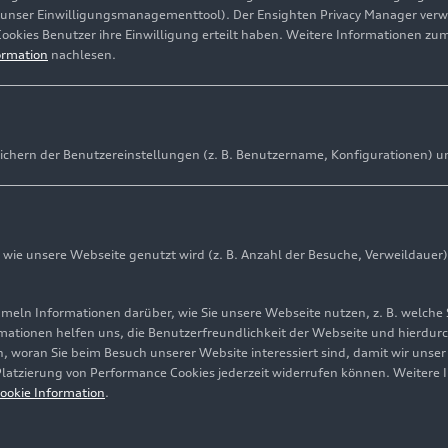
(unser Einwilligungsmanagementtool). Der Ensighten Privacy Manager ver
Cookies Benutzer ihre Einwilligung erteilt haben. Weitere Informationen zu
ormation
nachlesen.
ichern der Benutzereinstellungen (z. B. Benutzername, Konfigurationen) u
ie unsere Webseite genutzt wird (z. B. Anzahl der Besuche, Verweildauer)
ln Informationen darüber, wie Sie unsere Webseite nutzen, z. B. welche 
mationen helfen uns, die Benutzerfreundlichkeit der Webseite und hierdurc
, woran Sie beim Besuch unserer Website interessiert sind, damit wir unse
 Platzierung von Performance Cookies jederzeit widerrufen können. Weitere 
ookie Information
.
ziert fahrerrelevante Informationen als rasch erfassbare Symbol