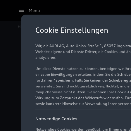
Menü
Home
Audi Media Center
Fotos
Head-up-Display
Cookie Einstellungen
Wir, die AUDI AG, Auto-Union-Straße 1, 85057 Ingolst
Head-up
Website eigene und Dienste Dritter, die Cookies und ä
analysieren.
Um diese Dienste nutzen zu können, benötigen wir Ihre 
einzelne Einwilligungen erteilen, indem Sie die Schieb
Illustration
01.01.2016
fortfahren" speichern. Falls Sie keinen der Schiebere
verwendet. Sie sind nicht gesetzlich verpflichtet, in d
möglicherweise nicht nutzen. Sie können Ihre Cookie-E
Wirkung zum Zeitpunkt des Widerrufs widerrufen. Für d
sowie konkrete Hinweise zur Verwendung Ihrer person
Notwendige Cookies
Notwendige Cookies werden benötigt, um Ihnen grundl