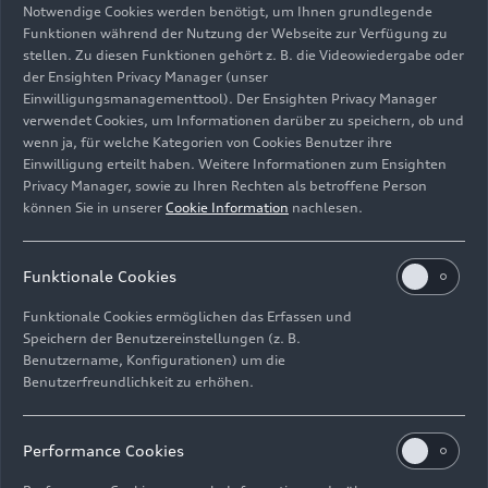
Notwendige Cookies werden benötigt, um Ihnen grundlegende
Funktionen während der Nutzung der Webseite zur Verfügung zu
stellen. Zu diesen Funktionen gehört z. B. die Videowiedergabe oder
der Ensighten Privacy Manager (unser
Einwilligungsmanagementtool). Der Ensighten Privacy Manager
verwendet Cookies, um Informationen darüber zu speichern, ob und
Belgian Audi Club Team WRT
wenn ja, für welche Kategorien von Cookies Benutzer ihre
Einwilligung erteilt haben. Weitere Informationen zum Ensighten
Bild-Nr: A152406 · Copyright: AUDI AG
Privacy Manager, sowie zu Ihren Rechten als betroffene Person
können Sie in unserer
Cookie Information
nachlesen.
Rechte: Verwendung für Pressezwecke honorarfrei
Download
Funktionale Cookies
Funktionale Cookies ermöglichen das Erfassen und
Speichern der Benutzereinstellungen (z. B.
Benutzername, Konfigurationen) um die
Benutzerfreundlichkeit zu erhöhen.
Impressum
Rechtliches
Datenschutz
Hinweisgebersystem
Performance Cookies
Cookie-Informationen
Cookie-Einstellungen