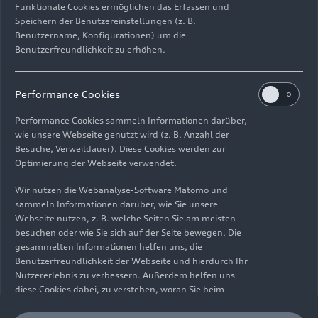
Funktionale Cookies ermöglichen das Erfassen und
Speichern der Benutzereinstellungen (z. B.
Benutzername, Konfigurationen) um die
Benutzerfreundlichkeit zu erhöhen.
Impressum
Rechtliches
Datenschutz
Hinweisgebersystem
Performance Cookies
Cookie-Informationen
Cookie-Einstellungen
Performance Cookies sammeln Informationen darüber,
Informationen zur Barrierefreiheit
Kontakt
wie unsere Webseite genutzt wird (z. B. Anzahl der
Besuche, Verweildauer). Diese Cookies werden zur
© 2026 AUDI AG. Alle Rechte vorbehalten.
Optimierung der Webseite verwendet.
DE
EN
Wir nutzen die Webanalyse-Software Matomo und
sammeln Informationen darüber, wie Sie unsere
Die Angaben zu Kraftstoffverbrauch, Stromverbrauch, CO₂-
Webseite nutzen, z. B. welche Seiten Sie am meisten
Emissionen und elektrischer Reichweite wurden nach dem
besuchen oder wie Sie sich auf der Seite bewegen. Die
gesetzlich vorgeschriebenen Messverfahren „Worldwide
gesammelten Informationen helfen uns, die
Harmonized Light Vehicles Test Procedure“ (WLTP) gemäß
Benutzerfreundlichkeit der Webseite und hierdurch Ihr
Verordnung (EG) 715/2007 ermittelt. Zusatzausstattungen und
Nutzererlebnis zu verbessern. Außerdem helfen uns
Zubehör (Anbauteile, Reifenformat usw.) können relevante
diese Cookies dabei, zu verstehen, woran Sie beim
Fahrzeugparameter, wie z. B. Gewicht, Rollwiderstand und
Besuch unserer Website interessiert sind, damit wir
Aerodynamik verändern und neben Witterungs- und
unser Angebot optimieren können. Bitte beachten Sie,