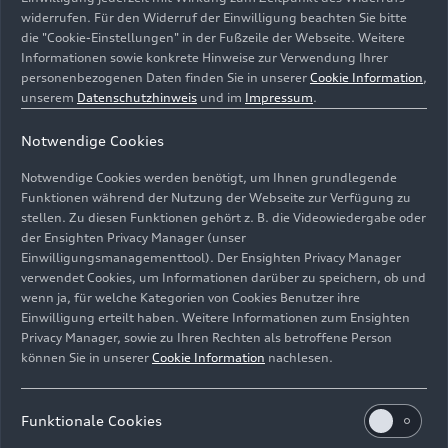
widerrufen. Für den Widerruf der Einwilligung beachten Sie bitte
die "Cookie-Einstellungen" in der Fußzeile der Webseite. Weitere
Informationen sowie konkrete Hinweise zur Verwendung Ihrer
personenbezogenen Daten finden Sie in unserer
Cookie Information
,
unserem
Datenschutzhinweis
und im
Impressum
.
Notwendige Cookies
Notwendige Cookies werden benötigt, um Ihnen grundlegende
Funktionen während der Nutzung der Webseite zur Verfügung zu
Compliance und Integrität sind entscheidende
stellen. Zu diesen Funktionen gehört z. B. die Videowiedergabe oder
der Ensighten Privacy Manager (unser
Koordinaten sowohl für das Unternehmen, als auch für
Einwilligungsmanagementtool). Der Ensighten Privacy Manager
jede einzelne Audianerin und für jeden einzelnen
verwendet Cookies, um Informationen darüber zu speichern, ob und
Audianer.
wenn ja, für welche Kategorien von Cookies Benutzer ihre
Einwilligung erteilt haben. Weitere Informationen zum Ensighten
Bild-Nr: A223249 · Copyright: AUDI AG
Privacy Manager, sowie zu Ihren Rechten als betroffene Person
können Sie in unserer
Cookie Information
nachlesen.
Rechte: Verwendung für Pressezwecke honorarfrei
Download
Funktionale Cookies