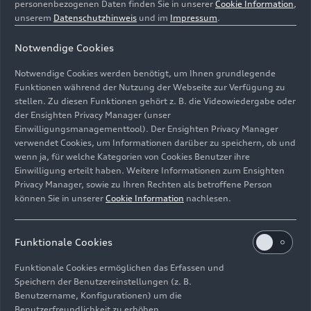
personenbezogenen Daten finden Sie in unserer
Cookie Information
,
unserem
Datenschutzhinweis
und im
Impressum
.
Notwendige Cookies
Audi R8 LMS #8 (Audi Sport Team WRT), Laurens
Notwendige Cookies werden benötigt, um Ihnen grundlegende
Vanthoor, Audi R8 LMS #7 (Audi Sport Team WRT),
Funktionen während der Nutzung der Webseite zur Verfügung zu
Edoardo Mortara
stellen. Zu diesen Funktionen gehört z. B. die Videowiedergabe oder
der Ensighten Privacy Manager (unser
Einwilligungsmanagementtool). Der Ensighten Privacy Manager
Bild-Nr: A1612207 · Copyright: Thomas Lam
verwendet Cookies, um Informationen darüber zu speichern, ob und
Rechte: free of charge for press purpose only. If you
wenn ja, für welche Kategorien von Cookies Benutzer ihre
need pictures for other purposes please contact Audi
Einwilligung erteilt haben. Weitere Informationen zum Ensighten
Communications Motorsport motorsport-
Privacy Manager, sowie zu Ihren Rechten als betroffene Person
können Sie in unserer
Cookie Information
nachlesen.
media@audi.de
Download
Funktionale Cookies
Funktionale Cookies ermöglichen das Erfassen und
Speichern der Benutzereinstellungen (z. B.
Benutzername, Konfigurationen) um die
Benutzerfreundlichkeit zu erhöhen.