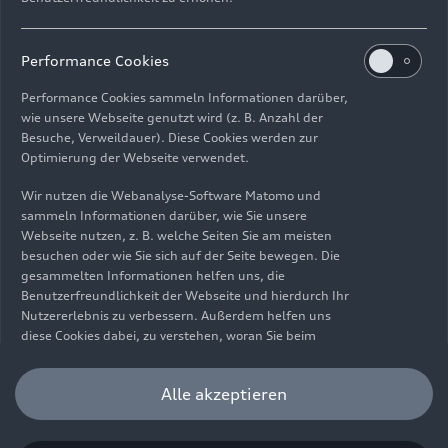
Impressum
Rechtliches
Datenschutz
Hinweisgebersystem
Performance Cookies
Cookie-Informationen
Cookie-Einstellungen
Performance Cookies sammeln Informationen darüber,
Informationen zur Barrierefreiheit
Kontakt
wie unsere Webseite genutzt wird (z. B. Anzahl der
Besuche, Verweildauer). Diese Cookies werden zur
© 2026 AUDI AG. Alle Rechte vorbehalten.
Optimierung der Webseite verwendet.
DE
EN
Wir nutzen die Webanalyse-Software Matomo und
sammeln Informationen darüber, wie Sie unsere
Die Angaben zu Kraftstoffverbrauch, Stromverbrauch, CO₂-
Webseite nutzen, z. B. welche Seiten Sie am meisten
Emissionen und elektrischer Reichweite wurden nach dem
besuchen oder wie Sie sich auf der Seite bewegen. Die
gesetzlich vorgeschriebenen Messverfahren „Worldwide
gesammelten Informationen helfen uns, die
Harmonized Light Vehicles Test Procedure“ (WLTP) gemäß
Benutzerfreundlichkeit der Webseite und hierdurch Ihr
Verordnung (EG) 715/2007 ermittelt. Zusatzausstattungen und
Nutzererlebnis zu verbessern. Außerdem helfen uns
Zubehör (Anbauteile, Reifenformat usw.) können relevante
diese Cookies dabei, zu verstehen, woran Sie beim
Fahrzeugparameter, wie z. B. Gewicht, Rollwiderstand und
Besuch unserer Website interessiert sind, damit wir
Aerodynamik verändern und neben Witterungs- und
unser Angebot optimieren können. Bitte beachten Sie,
Alle akzeptieren
Verkehrsbedingungen sowie dem individuellen Fahrverhalten den
dass Sie Ihre Einwilligung bezüglich der Platzierung von
Kraftstoffverbrauch, den Stromverbrauch, die CO₂-Emissionen,
Performance Cookies jederzeit widerrufen können.
die elektrische Reichweite und die Fahrleistungswerte eines
Weitere Informationen darüber, wie Sie Ihre