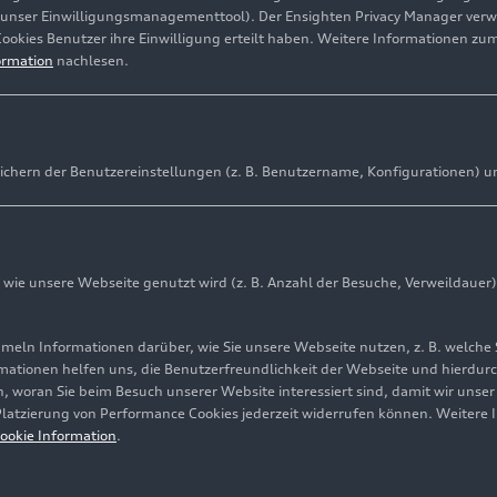
(unser Einwilligungsmanagementtool). Der Ensighten Privacy Manager ver
Cookies Benutzer ihre Einwilligung erteilt haben. Weitere Informationen zu
ormation
nachlesen.
ichern der Benutzereinstellungen (z. B. Benutzername, Konfigurationen) u
ie unsere Webseite genutzt wird (z. B. Anzahl der Besuche, Verweildauer)
ln Informationen darüber, wie Sie unsere Webseite nutzen, z. B. welche 
mationen helfen uns, die Benutzerfreundlichkeit der Webseite und hierdurc
, woran Sie beim Besuch unserer Website interessiert sind, damit wir unse
 Platzierung von Performance Cookies jederzeit widerrufen können. Weitere 
ookie Information
.
encode: Mittels Hightech-Fräse werden die Felgenentwürfe bei A