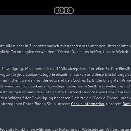
 Design
adt, allein oder in Zusammenarbeit mit unseren verbundenen Unternehmen 
 KI trifft Design
hnliche Technologien verwenden ("Dienste"), die uns helfen, unsere Websit
Einwilligung. Mit einem Klick auf "Alle akzeptieren" erteilen Sie Ihre Einw
eregler für jede Cookie-Kategorie einzeln anklicken und diese Einstellungen
gler anklicken, werden nur die notwendigen Cookies (z. B. der Ensighten Pr
ie Verwendung von Cookies einzuwilligen, aber wenn Sie Ihre Einwilligung ni
instellungen anhand der unten aufgeführten Kategorien von Cookies verwalt
en Widerruf der Einwilligung beachten Sie bitte die "Cookie-Einstellungen
enbezogenen Daten finden Sie in unserer
Cookie Information
, unserem
Date
egende Funktionen während der Nutzung der Webseite zur Verfügung zu ste