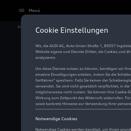
Menü
Home
Audi Media Center
Fotos
FelGAN – KI trifft
Cookie Einstellungen
Wir, die AUDI AG, Auto-Union-Straße 1, 85057 Ingolst
FelGAN –
Website eigene und Dienste Dritter, die Cookies und ä
analysieren.
Um diese Dienste nutzen zu können, benötigen wir Ihre 
einzelne Einwilligungen erteilen, indem Sie die Schieb
Foto
12.12.2022
fortfahren" speichern. Falls Sie keinen der Schiebere
verwendet. Sie sind nicht gesetzlich verpflichtet, in d
möglicherweise nicht nutzen. Sie können Ihre Cookie-E
Wirkung zum Zeitpunkt des Widerrufs widerrufen. Für d
sowie konkrete Hinweise zur Verwendung Ihrer person
Notwendige Cookies
Notwendige Cookies werden benötigt, um Ihnen grundl