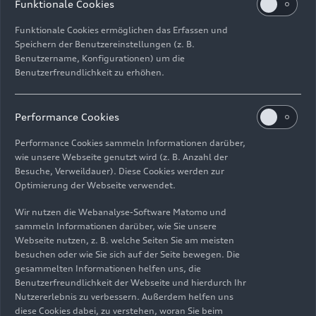
Funktionale Cookies
Funktionale Cookies ermöglichen das Erfassen und
Speichern der Benutzereinstellungen (z. B.
Benutzername, Konfigurationen) um die
Benutzerfreundlichkeit zu erhöhen.
Impressum
Rechtliches
Datenschutz
Hinweisgebersystem
Performance Cookies
Cookie-Informationen
Cookie-Einstellungen
Performance Cookies sammeln Informationen darüber,
Informationen zur Barrierefreiheit
Kontakt
wie unsere Webseite genutzt wird (z. B. Anzahl der
Besuche, Verweildauer). Diese Cookies werden zur
© 2026 AUDI AG. Alle Rechte vorbehalten.
Optimierung der Webseite verwendet.
DE
EN
Wir nutzen die Webanalyse-Software Matomo und
sammeln Informationen darüber, wie Sie unsere
Die Angaben zu Kraftstoffverbrauch, Stromverbrauch, CO₂-
Webseite nutzen, z. B. welche Seiten Sie am meisten
Emissionen und elektrischer Reichweite wurden nach dem
besuchen oder wie Sie sich auf der Seite bewegen. Die
gesetzlich vorgeschriebenen Messverfahren „Worldwide
gesammelten Informationen helfen uns, die
Harmonized Light Vehicles Test Procedure“ (WLTP) gemäß
Benutzerfreundlichkeit der Webseite und hierdurch Ihr
Verordnung (EG) 715/2007 ermittelt. Zusatzausstattungen und
Nutzererlebnis zu verbessern. Außerdem helfen uns
Zubehör (Anbauteile, Reifenformat usw.) können relevante
diese Cookies dabei, zu verstehen, woran Sie beim