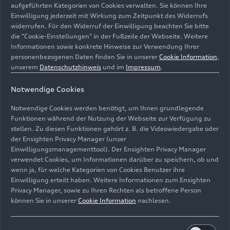
aufgeführten Kategorien von Cookies verwalten. Sie können Ihre
Einwilligung jederzeit mit Wirkung zum Zeitpunkt des Widerrufs
widerrufen. Für den Widerruf der Einwilligung beachten Sie bitte
die "Cookie-Einstellungen" in der Fußzeile der Webseite. Weitere
Informationen sowie konkrete Hinweise zur Verwendung Ihrer
personenbezogenen Daten finden Sie in unserer
Cookie Information
,
unserem
Datenschutzhinweis
und im
Impressum
.
Notwendige Cookies
Am 8. Juli 2023 feierten rund 40.000 Menschen beim
Notwendige Cookies werden benötigt, um Ihnen grundlegende
großen Audi Familientag am Standort Neckarsulm 150
Funktionen während der Nutzung der Webseite zur Verfügung zu
Jahre Firmengeschichte. Im Werk Neckarsulm und in
stellen. Zu diesen Funktionen gehört z. B. die Videowiedergabe oder
der Ensighten Privacy Manager (unser
den Böllinger Höfen in Heilbronn warfen die
Einwilligungsmanagementtool). Der Ensighten Privacy Manager
Besuchenden Blicke hinter die Kulissen und erlebten
verwendet Cookies, um Informationen darüber zu speichern, ob und
hautnah, was Audi ausmacht.
wenn ja, für welche Kategorien von Cookies Benutzer ihre
Einwilligung erteilt haben. Weitere Informationen zum Ensighten
Bild-Nr: A233769 · Copyright: AUDI AG
Privacy Manager, sowie zu Ihren Rechten als betroffene Person
können Sie in unserer
Cookie Information
nachlesen.
Rechte: Verwendung für Pressezwecke honorarfrei
Download