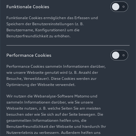
Download
Funktionale Cookies
Funktionale Cookies ermöglichen das Erfassen und
Speichern der Benutzereinstellungen (z. B.
Benutzername, Konfigurationen) um die
Benutzerfreundlichkeit zu erhöhen.
Impressum
Rechtliches
Datenschutz
Hinweisgebersystem
Performance Cookies
Cookie-Informationen
Cookie-Einstellungen
Performance Cookies sammeln Informationen darüber,
Informationen zur Barrierefreiheit
Kontakt
wie unsere Webseite genutzt wird (z. B. Anzahl der
Besuche, Verweildauer). Diese Cookies werden zur
© 2026 AUDI AG. Alle Rechte vorbehalten.
Optimierung der Webseite verwendet.
DE
EN
Wir nutzen die Webanalyse-Software Matomo und
sammeln Informationen darüber, wie Sie unsere
Die Angaben zu Kraftstoffverbrauch, Stromverbrauch, CO₂-
Webseite nutzen, z. B. welche Seiten Sie am meisten
Emissionen und elektrischer Reichweite wurden nach dem
besuchen oder wie Sie sich auf der Seite bewegen. Die
gesetzlich vorgeschriebenen Messverfahren „Worldwide
gesammelten Informationen helfen uns, die
Harmonized Light Vehicles Test Procedure“ (WLTP) gemäß
Benutzerfreundlichkeit der Webseite und hierdurch Ihr
Verordnung (EG) 715/2007 ermittelt. Zusatzausstattungen und
Nutzererlebnis zu verbessern. Außerdem helfen uns