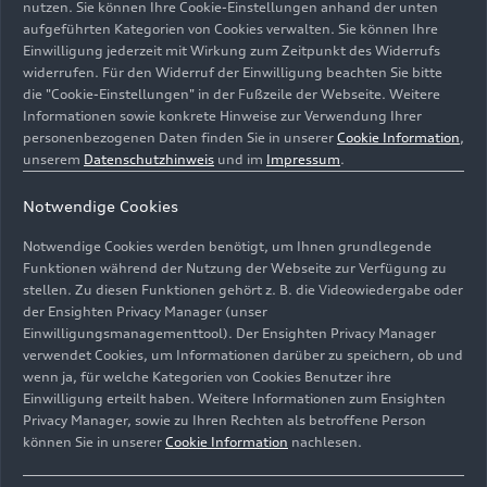
nutzen. Sie können Ihre Cookie-Einstellungen anhand der unten
aufgeführten Kategorien von Cookies verwalten. Sie können Ihre
Einwilligung jederzeit mit Wirkung zum Zeitpunkt des Widerrufs
widerrufen. Für den Widerruf der Einwilligung beachten Sie bitte
die "Cookie-Einstellungen" in der Fußzeile der Webseite. Weitere
Informationen sowie konkrete Hinweise zur Verwendung Ihrer
personenbezogenen Daten finden Sie in unserer
Cookie Information
,
unserem
Datenschutzhinweis
und im
Impressum
.
Notwendige Cookies
Notwendige Cookies werden benötigt, um Ihnen grundlegende
Bei einem Talk-Abend mit dem renommierten
Funktionen während der Nutzung der Webseite zur Verfügung zu
Astrophysiker Harald Lesch und dem Zeitforscher Jonas
stellen. Zu diesen Funktionen gehört z. B. die Videowiedergabe oder
der Ensighten Privacy Manager (unser
Geissler ließ die Stiftung die ersten 15 Jahre ihres
Einwilligungsmanagementtool). Der Ensighten Privacy Manager
Wirkens im Ingolstädter Kulturzentrum Revue
verwendet Cookies, um Informationen darüber zu speichern, ob und
passieren.
wenn ja, für welche Kategorien von Cookies Benutzer ihre
Einwilligung erteilt haben. Weitere Informationen zum Ensighten
Bild-Nr: A244488 · Copyright: AUDI AG
Privacy Manager, sowie zu Ihren Rechten als betroffene Person
können Sie in unserer
Cookie Information
nachlesen.
Rechte: Verwendung für Pressezwecke honorarfrei