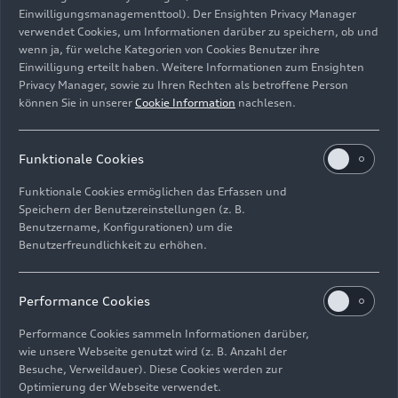
Einwilligungsmanagementtool). Der Ensighten Privacy Manager
250 RM von 1952/53 (im Bild vorne links und vorne
verwendet Cookies, um Informationen darüber zu speichern, ob und
rechts beim Donau-Ring Revival 1999).
wenn ja, für welche Kategorien von Cookies Benutzer ihre
Einwilligung erteilt haben. Weitere Informationen zum Ensighten
Bild-Nr: HI020001 · Copyright: AUDI AG
Privacy Manager, sowie zu Ihren Rechten als betroffene Person
können Sie in unserer
Cookie Information
nachlesen.
Rechte: Abdruck für Pressezwecke honorarfrei
Download
Funktionale Cookies
Funktionale Cookies ermöglichen das Erfassen und
Speichern der Benutzereinstellungen (z. B.
Benutzername, Konfigurationen) um die
Benutzerfreundlichkeit zu erhöhen.
Impressum
Rechtliches
Datenschutz
Hinweisgebersystem
Performance Cookies
Cookie-Informationen
Cookie-Einstellungen
Performance Cookies sammeln Informationen darüber,
Informationen zur Barrierefreiheit
Kontakt
wie unsere Webseite genutzt wird (z. B. Anzahl der
Besuche, Verweildauer). Diese Cookies werden zur
© 2026 AUDI AG. Alle Rechte vorbehalten.
Optimierung der Webseite verwendet.