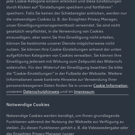
Stadtkurs in Ingolstadt
jede Cookie-Kategorie einzeln anklicken und diese Einstellungen
durch Klicken auf "Einstellungen speichern und fortfahren"
speichern. Falls Sie keinen der Schieberegler anklicken, werden nur
Foto
15.02.2002
die notwendigen Cookies (z. B. der Ensighten Privacy Manager,
unser Einwilligungsmanagementtool) verwendet. Sie sind nicht
gesetzlich verpflichtet, in die Verwendung von Cookies
einzuwilligen, aber wenn Sie Ihre Einwilligung nicht erteilen,
können Sie bestimmte unserer Dienste möglicherweise nicht
nutzen. Sie können Ihre Cookie-Einstellungen anhand der unten
aufgeführten Kategorien von Cookies verwalten. Sie können Ihre
Einwilligung jederzeit mit Wirkung zum Zeitpunkt des Widerrufs
widerrufen. Für den Widerruf der Einwilligung beachten Sie bitte
die "Cookie-Einstellungen" in der Fußzeile der Webseite. Weitere
Informationen sowie konkrete Hinweise zur Verwendung Ihrer
personenbezogenen Daten finden Sie in unserer
Cookie Information
,
unserem
Datenschutzhinweis
und im
Impressum
.
Notwendige Cookies
Notwendige Cookies werden benötigt, um Ihnen grundlegende
Auch in diesem Jahr startet der ehemalige DKW-
Funktionen während der Nutzung der Webseite zur Verfügung zu
Werksrennfahrer August Hobl auf einer DKW 350 RM
stellen. Zu diesen Funktionen gehört z. B. die Videowiedergabe oder
der Ensighten Privacy Manager (unser
von 1953/54 und Heinz Klingenschmidt auf einer DKW