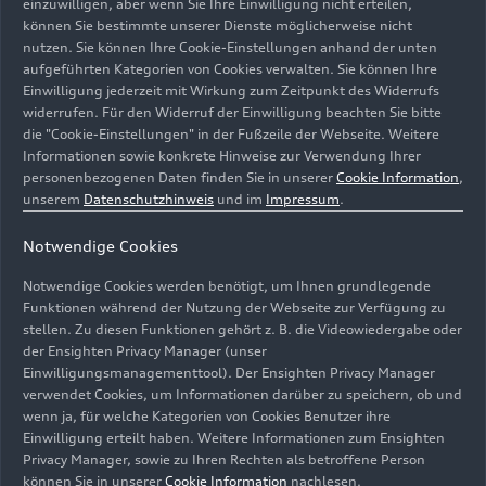
einzuwilligen, aber wenn Sie Ihre Einwilligung nicht erteilen,
können Sie bestimmte unserer Dienste möglicherweise nicht
nutzen. Sie können Ihre Cookie-Einstellungen anhand der unten
aufgeführten Kategorien von Cookies verwalten. Sie können Ihre
Einwilligung jederzeit mit Wirkung zum Zeitpunkt des Widerrufs
widerrufen. Für den Widerruf der Einwilligung beachten Sie bitte
die "Cookie-Einstellungen" in der Fußzeile der Webseite. Weitere
Informationen sowie konkrete Hinweise zur Verwendung Ihrer
personenbezogenen Daten finden Sie in unserer
Cookie Information
,
unserem
Datenschutzhinweis
und im
Impressum
.
Notwendige Cookies
Notwendige Cookies werden benötigt, um Ihnen grundlegende
Funktionen während der Nutzung der Webseite zur Verfügung zu
stellen. Zu diesen Funktionen gehört z. B. die Videowiedergabe oder
der Ensighten Privacy Manager (unser
Einwilligungsmanagementtool). Der Ensighten Privacy Manager
Francesco Bagnaia verteidigt seinen MotoGP-
verwendet Cookies, um Informationen darüber zu speichern, ob und
Weltmeistertitel mit einem Sieg
wenn ja, für welche Kategorien von Cookies Benutzer ihre
Einwilligung erteilt haben. Weitere Informationen zum Ensighten
Bild-Nr: A236448 · Copyright: AUDI AG
Privacy Manager, sowie zu Ihren Rechten als betroffene Person
können Sie in unserer
Cookie Information
nachlesen.
Rechte: Verwendung für Pressezwecke honorarfrei