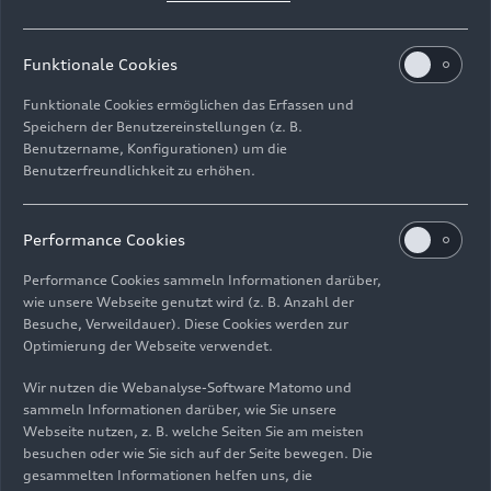
Download
Funktionale Cookies
Funktionale Cookies ermöglichen das Erfassen und
Speichern der Benutzereinstellungen (z. B.
Benutzername, Konfigurationen) um die
Benutzerfreundlichkeit zu erhöhen.
Impressum
Rechtliches
Datenschutz
Hinweisgebersystem
Performance Cookies
Cookie-Informationen
Cookie-Einstellungen
Performance Cookies sammeln Informationen darüber,
Informationen zur Barrierefreiheit
Kontakt
wie unsere Webseite genutzt wird (z. B. Anzahl der
Besuche, Verweildauer). Diese Cookies werden zur
© 2026 AUDI AG. Alle Rechte vorbehalten.
Optimierung der Webseite verwendet.
DE
EN
Wir nutzen die Webanalyse-Software Matomo und
sammeln Informationen darüber, wie Sie unsere
Die Angaben zu Kraftstoffverbrauch, Stromverbrauch, CO₂-
Webseite nutzen, z. B. welche Seiten Sie am meisten
Emissionen und elektrischer Reichweite wurden nach dem
besuchen oder wie Sie sich auf der Seite bewegen. Die
gesetzlich vorgeschriebenen Messverfahren „Worldwide
gesammelten Informationen helfen uns, die