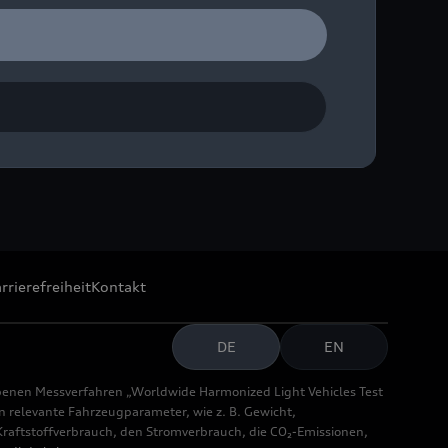
ase contact Audi
rrierefreiheit
Kontakt
DE
EN
benen Messverfahren „Worldwide Harmonized Light Vehicles Test
relevante Fahrzeugparameter, wie z. B. Gewicht,
aftstoffverbrauch, den Stromverbrauch, die CO₂-Emissionen,