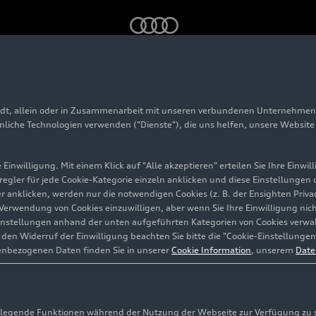
enheim 2017
adt, allein oder in Zusammenarbeit mit unseren verbundenen Unternehmen 
ale Hockenheim 201
hnliche Technologien verwenden ("Dienste"), die uns helfen, unsere Websit
Einwilligung. Mit einem Klick auf "Alle akzeptieren" erteilen Sie Ihre Einw
eregler für jede Cookie-Kategorie einzeln anklicken und diese Einstellungen
enheim
gler anklicken, werden nur die notwendigen Cookies (z. B. der Ensighten Pr
ie Verwendung von Cookies einzuwilligen, aber wenn Sie Ihre Einwilligung ni
instellungen anhand der unten aufgeführten Kategorien von Cookies verwalt
en Widerruf der Einwilligung beachten Sie bitte die "Cookie-Einstellungen
enbezogenen Daten finden Sie in unserer
Cookie Information
, unserem
Date
egende Funktionen während der Nutzung der Webseite zur Verfügung zu ste