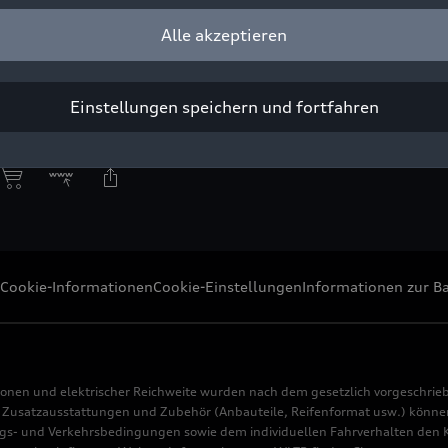
ass
Alle akzeptieren
yright: Audi Communications Motorsport
r press purpose only. If you need pictures for other purposes ple
Einstellungen speichern und fortfahren
ort motorsport-media@audi.de
Cookie-Informationen
Cookie-Einstellungen
Informationen zur Ba
ionen und elektrischer Reichweite wurden nach dem gesetzlich vorgeschrie
usatzausstattungen und Zubehör (Anbauteile, Reifenformat usw.) können 
s- und Verkehrsbedingungen sowie dem individuellen Fahrverhalten den Kr