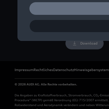
Wendelin Göbel, Dieter G
Bild-Nr: A1713234 · Cop
Rechte: free of charge fo
Communications Motorsp
Download
Impressum
Rechtliches
Datenschutz
Hinweisgebersystem
© 2026 AUDI AG. Alle Rechte vorbehalten.
Die Angaben zu Kraftstoffverbrauch, Stromverbrauch, CO₂-Emiss
Procedure“ (WLTP) gemäß Verordnung (EG) 715/2007 ermittelt. Z
Rollwiderstand und Aerodynamik verändern und neben Witterung