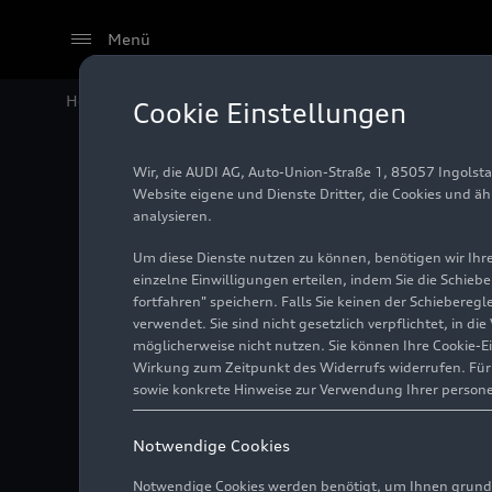
Menü
Home
Audi Media Center
Fotos
DTM Finale Hock
Cookie Einstellungen
Wir, die AUDI AG, Auto-Union-Straße 1, 85057 Ingolst
DTM Fin
Website eigene und Dienste Dritter, die Cookies und ä
analysieren.
Um diese Dienste nutzen zu können, benötigen wir Ihre 
einzelne Einwilligungen erteilen, indem Sie die Schieb
Foto
15.10.2017
Hock
fortfahren" speichern. Falls Sie keinen der Schiebere
verwendet. Sie sind nicht gesetzlich verpflichtet, in d
möglicherweise nicht nutzen. Sie können Ihre Cookie-E
Wirkung zum Zeitpunkt des Widerrufs widerrufen. Für d
sowie konkrete Hinweise zur Verwendung Ihrer person
Notwendige Cookies
Notwendige Cookies werden benötigt, um Ihnen grundl