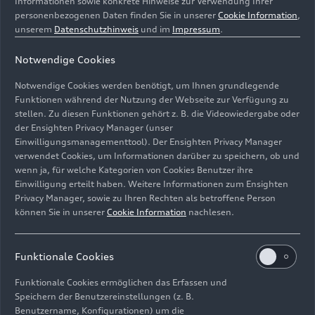
Informationen sowie konkrete Hinweise zur Verwendung Ihrer
personenbezogenen Daten finden Sie in unserer
Cookie Information
,
unserem
Datenschutzhinweis
und im
Impressum
.
Notwendige Cookies
Notwendige Cookies werden benötigt, um Ihnen grundlegende
Audi Sport DTM 2017
Funktionen während der Nutzung der Webseite zur Verfügung zu
stellen. Zu diesen Funktionen gehört z. B. die Videowiedergabe oder
der Ensighten Privacy Manager (unser
Bild-Nr: A1713175 · Copyright: Audi Communications
Einwilligungsmanagementtool). Der Ensighten Privacy Manager
Motorsport
verwendet Cookies, um Informationen darüber zu speichern, ob und
Rechte: free of charge for press purpose only. If you
wenn ja, für welche Kategorien von Cookies Benutzer ihre
need pictures for other purposes please contact Audi
Einwilligung erteilt haben. Weitere Informationen zum Ensighten
Communications Motorsport motorsport-
Privacy Manager, sowie zu Ihren Rechten als betroffene Person
können Sie in unserer
Cookie Information
nachlesen.
media@audi.de
Download
Funktionale Cookies
Funktionale Cookies ermöglichen das Erfassen und
Speichern der Benutzereinstellungen (z. B.
Benutzername, Konfigurationen) um die