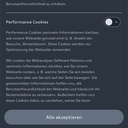
Benutzerfreundlichkeit zu erhöhen.
Impressum
Rechtliches
Datenschutz
Hinweisgebersystem
Performance Cookies
Cookie-Informationen
Cookie-Einstellungen
Performance Cookies sammeln Informationen darüber,
Informationen zur Barrierefreiheit
Kontakt
wie unsere Webseite genutzt wird (z. B. Anzahl der
Besuche, Verweildauer). Diese Cookies werden zur
© 2026 AUDI AG. Alle Rechte vorbehalten.
Optimierung der Webseite verwendet.
DE
EN
Wir nutzen die Webanalyse-Software Matomo und
sammeln Informationen darüber, wie Sie unsere
Die Angaben zu Kraftstoffverbrauch, Stromverbrauch, CO₂-
Webseite nutzen, z. B. welche Seiten Sie am meisten
Emissionen und elektrischer Reichweite wurden nach dem
besuchen oder wie Sie sich auf der Seite bewegen. Die
gesetzlich vorgeschriebenen Messverfahren „Worldwide
gesammelten Informationen helfen uns, die
Harmonized Light Vehicles Test Procedure“ (WLTP) gemäß
Benutzerfreundlichkeit der Webseite und hierdurch Ihr
Verordnung (EG) 715/2007 ermittelt. Zusatzausstattungen und
Nutzererlebnis zu verbessern. Außerdem helfen uns
Zubehör (Anbauteile, Reifenformat usw.) können relevante
diese Cookies dabei, zu verstehen, woran Sie beim
Fahrzeugparameter, wie z. B. Gewicht, Rollwiderstand und
Besuch unserer Website interessiert sind, damit wir
Aerodynamik verändern und neben Witterungs- und
unser Angebot optimieren können. Bitte beachten Sie,
Alle akzeptieren
Verkehrsbedingungen sowie dem individuellen Fahrverhalten den
dass Sie Ihre Einwilligung bezüglich der Platzierung von
Kraftstoffverbrauch, den Stromverbrauch, die CO₂-Emissionen,
Performance Cookies jederzeit widerrufen können.