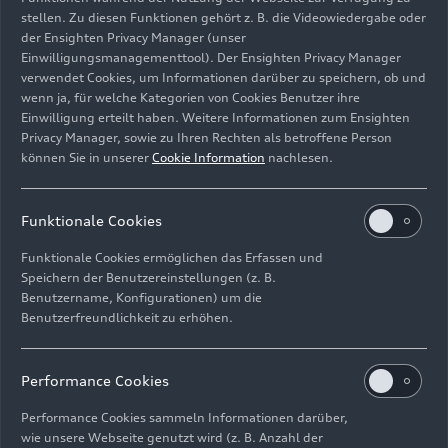
stellen. Zu diesen Funktionen gehört z. B. die Videowiedergabe oder
der Ensighten Privacy Manager (unser
Einwilligungsmanagementtool). Der Ensighten Privacy Manager
verwendet Cookies, um Informationen darüber zu speichern, ob und
wenn ja, für welche Kategorien von Cookies Benutzer ihre
Einwilligung erteilt haben. Weitere Informationen zum Ensighten
Bild-Nr: HI990042 · Copyright: AUDI AG
Privacy Manager, sowie zu Ihren Rechten als betroffene Person
können Sie in unserer
Cookie Information
nachlesen.
Rechte: Abdruck für Pressezwecke honorarfrei
Download
Funktionale Cookies
Funktionale Cookies ermöglichen das Erfassen und
Speichern der Benutzereinstellungen (z. B.
Benutzername, Konfigurationen) um die
Benutzerfreundlichkeit zu erhöhen.
Impressum
Rechtliches
Datenschutz
Hinweisgebersystem
Performance Cookies
Cookie-Informationen
Cookie-Einstellungen
Performance Cookies sammeln Informationen darüber,
Informationen zur Barrierefreiheit
Kontakt
wie unsere Webseite genutzt wird (z. B. Anzahl der