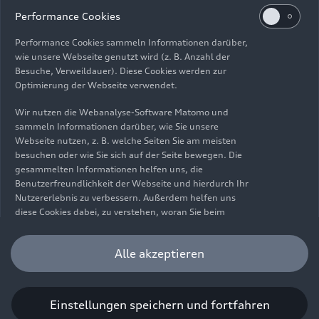
Impressum
Rechtliches
Datenschutz
Hinweisgebersystem
Performance Cookies
Cookie-Informationen
Cookie-Einstellungen
Performance Cookies sammeln Informationen darüber,
Informationen zur Barrierefreiheit
Kontakt
wie unsere Webseite genutzt wird (z. B. Anzahl der
Besuche, Verweildauer). Diese Cookies werden zur
© 2026 AUDI AG. Alle Rechte vorbehalten.
Optimierung der Webseite verwendet.
DE
EN
Wir nutzen die Webanalyse-Software Matomo und
sammeln Informationen darüber, wie Sie unsere
Die Angaben zu Kraftstoffverbrauch, Stromverbrauch, CO₂-
Webseite nutzen, z. B. welche Seiten Sie am meisten
Emissionen und elektrischer Reichweite wurden nach dem
besuchen oder wie Sie sich auf der Seite bewegen. Die
gesetzlich vorgeschriebenen Messverfahren „Worldwide
gesammelten Informationen helfen uns, die
Harmonized Light Vehicles Test Procedure“ (WLTP) gemäß
Benutzerfreundlichkeit der Webseite und hierdurch Ihr
Verordnung (EG) 715/2007 ermittelt. Zusatzausstattungen und
Nutzererlebnis zu verbessern. Außerdem helfen uns
Zubehör (Anbauteile, Reifenformat usw.) können relevante
diese Cookies dabei, zu verstehen, woran Sie beim
Fahrzeugparameter, wie z. B. Gewicht, Rollwiderstand und
Besuch unserer Website interessiert sind, damit wir
Aerodynamik verändern und neben Witterungs- und
unser Angebot optimieren können. Bitte beachten Sie,
Alle akzeptieren
Verkehrsbedingungen sowie dem individuellen Fahrverhalten den
dass Sie Ihre Einwilligung bezüglich der Platzierung von
Kraftstoffverbrauch, den Stromverbrauch, die CO₂-Emissionen,
Performance Cookies jederzeit widerrufen können.
die elektrische Reichweite und die Fahrleistungswerte eines
Weitere Informationen darüber, wie Sie Ihre
Fahrzeugs beeinflussen. Weitere Informationen zu WLTP finden
Einwilligung widerrufen können finden Sie in unserer
Einstellungen speichern und fortfahren
Sie unter
www.audi.de/wltp
.
Cookie Information
.