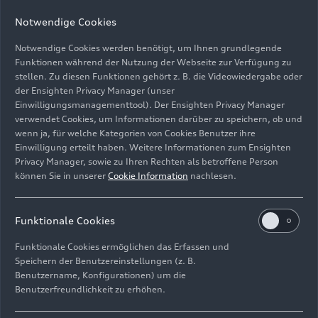
Notwendige Cookies
Notwendige Cookies werden benötigt, um Ihnen grundlegende
Funktionen während der Nutzung der Webseite zur Verfügung zu
stellen. Zu diesen Funktionen gehört z. B. die Videowiedergabe oder
der Ensighten Privacy Manager (unser
Einwilligungsmanagementtool). Der Ensighten Privacy Manager
Audi
TT RS
Coupé iconic edition und das Audi TT Coupé
verwendet Cookies, um Informationen darüber zu speichern, ob und
Showcar.
wenn ja, für welche Kategorien von Cookies Benutzer ihre
Einwilligung erteilt haben. Weitere Informationen zum Ensighten
Bild-Nr: A231819 · Copyright: AUDI AG
Privacy Manager, sowie zu Ihren Rechten als betroffene Person
können Sie in unserer
Cookie Information
nachlesen.
Rechte: Verwendung für Pressezwecke honorarfrei
Download
Funktionale Cookies
Funktionale Cookies ermöglichen das Erfassen und
Speichern der Benutzereinstellungen (z. B.
Benutzername, Konfigurationen) um die
Benutzerfreundlichkeit zu erhöhen.