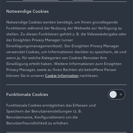
Notwendige Cookies
Notwendige Cookies werden benötigt, um Ihnen grundlegende
Funktionen während der Nutzung der Webseite zur Verfügung zu
stellen. Zu diesen Funktionen gehört z. B. die Videowiedergabe oder
der Ensighten Privacy Manager (unser
Einwilligungsmanagementtool). Der Ensighten Privacy Manager
Pfeilgrau Perleffekt, Outdoor-Standaufnahme,
verwendet Cookies, um Informationen darüber zu speichern, ob und
Exterieur, Seitenansicht
wenn ja, für welche Kategorien von Cookies Benutzer ihre
Einwilligung erteilt haben. Weitere Informationen zum Ensighten
Bild-Nr: A251607 · Copyright: AUDI AG
Privacy Manager, sowie zu Ihren Rechten als betroffene Person
können Sie in unserer
Cookie Information
nachlesen.
Rechte: Verwendung für Pressezwecke honorarfrei
Download
Funktionale Cookies
Funktionale Cookies ermöglichen das Erfassen und
Speichern der Benutzereinstellungen (z. B.
Benutzername, Konfigurationen) um die
Benutzerfreundlichkeit zu erhöhen.