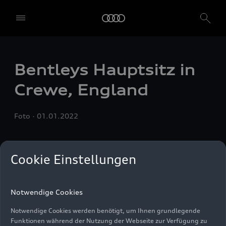
einzelne Einwilligungen erteilen, indem Sie die Schieberegler für
jede Cookie-Kategorie einzeln anklicken und diese Einstellungen
durch Klicken auf "Einstellungen speichern und fortfahren"
speichern. Falls Sie keinen der Schieberegler anklicken, werden nur
die notwendigen Cookies (z. B. der Ensighten Privacy Manager,
unser Einwilligungsmanagementtool) verwendet. Sie sind nicht
Bentleys Hauptsitz in
gesetzlich verpflichtet, in die Verwendung von Cookies
einzuwilligen, aber wenn Sie Ihre Einwilligung nicht erteilen,
Crewe, England
können Sie bestimmte unserer Dienste möglicherweise nicht
nutzen. Sie können Ihre Cookie-Einstellungen anhand der unten
aufgeführten Kategorien von Cookies verwalten. Sie können Ihre
Foto
01.01.2022
Einwilligung jederzeit mit Wirkung zum Zeitpunkt des Widerrufs
widerrufen. Für den Widerruf der Einwilligung beachten Sie bitte
die "Cookie-Einstellungen" in der Fußzeile der Webseite. Weitere
Informationen sowie konkrete Hinweise zur Verwendung Ihrer
Cookie Einstellungen
personenbezogenen Daten finden Sie in unserer
Cookie Information
,
unserem
Datenschutzhinweis
und im
Impressum
.
Notwendige Cookies
Notwendige Cookies werden benötigt, um Ihnen grundlegende
Funktionen während der Nutzung der Webseite zur Verfügung zu