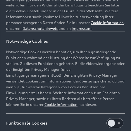
widerrufen. Für den Widerruf der Einwilligung beachten Sie bitte
die "Cookie-Einstellungen" in der Fußzeile der Webseite. Weitere
Informationen sowie konkrete Hinweise zur Verwendung Ihrer
personenbezogenen Daten finden Sie in unserer
Cookie Information
,
unserem
Datenschutzhinweis
und im
Impressum
.
Notwendige Cookies
Notwendige Cookies werden benötigt, um Ihnen grundlegende
Funktionen während der Nutzung der Webseite zur Verfügung zu
stellen. Zu diesen Funktionen gehört z. B. die Videowiedergabe oder
der Ensighten Privacy Manager (unser
Bentley schafft Möglichkeiten für die Beschäftigten,
Einwilligungsmanagementtool). Der Ensighten Privacy Manager
Verpackungsmaterial am Standort schnell und effektiv
verwendet Cookies, um Informationen darüber zu speichern, ob und
wiederzuverwenden.
wenn ja, für welche Kategorien von Cookies Benutzer ihre
Einwilligung erteilt haben. Weitere Informationen zum Ensighten
Bild-Nr: A223949 · Copyright: AUDI AG
Privacy Manager, sowie zu Ihren Rechten als betroffene Person
können Sie in unserer
Cookie Information
nachlesen.
Rechte: Verwendung für Pressezwecke honorarfrei
Download
Funktionale Cookies