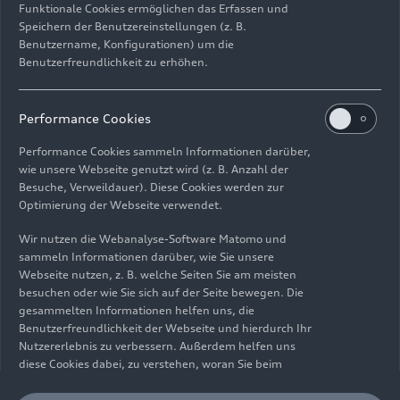
Funktionale Cookies ermöglichen das Erfassen und
Speichern der Benutzereinstellungen (z. B.
Benutzername, Konfigurationen) um die
Benutzerfreundlichkeit zu erhöhen.
Impressum
Rechtliches
Datenschutz
Hinweisgebersystem
Performance Cookies
Cookie-Informationen
Cookie-Einstellungen
Performance Cookies sammeln Informationen darüber,
Informationen zur Barrierefreiheit
Kontakt
wie unsere Webseite genutzt wird (z. B. Anzahl der
Besuche, Verweildauer). Diese Cookies werden zur
© 2026 AUDI AG. Alle Rechte vorbehalten.
Optimierung der Webseite verwendet.
DE
EN
Wir nutzen die Webanalyse-Software Matomo und
sammeln Informationen darüber, wie Sie unsere
Die Angaben zu Kraftstoffverbrauch, Stromverbrauch, CO₂-
Webseite nutzen, z. B. welche Seiten Sie am meisten
Emissionen und elektrischer Reichweite wurden nach dem
besuchen oder wie Sie sich auf der Seite bewegen. Die
gesetzlich vorgeschriebenen Messverfahren „Worldwide
gesammelten Informationen helfen uns, die
Harmonized Light Vehicles Test Procedure“ (WLTP) gemäß
Benutzerfreundlichkeit der Webseite und hierdurch Ihr
Verordnung (EG) 715/2007 ermittelt. Zusatzausstattungen und
Nutzererlebnis zu verbessern. Außerdem helfen uns
Zubehör (Anbauteile, Reifenformat usw.) können relevante
diese Cookies dabei, zu verstehen, woran Sie beim
Fahrzeugparameter, wie z. B. Gewicht, Rollwiderstand und
Besuch unserer Website interessiert sind, damit wir
Aerodynamik verändern und neben Witterungs- und
unser Angebot optimieren können. Bitte beachten Sie,