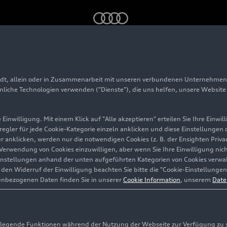
m Gaimersheim
adt, allein oder in Zusammenarbeit mit unseren verbundenen Unternehmen 
etechnikum Gaimers
hnliche Technologien verwenden ("Dienste"), die uns helfen, unsere Websit
Einwilligung. Mit einem Klick auf "Alle akzeptieren" erteilen Sie Ihre Einw
eregler für jede Cookie-Kategorie einzeln anklicken und diese Einstellungen
gler anklicken, werden nur die notwendigen Cookies (z. B. der Ensighten Pr
ie Verwendung von Cookies einzuwilligen, aber wenn Sie Ihre Einwilligung ni
instellungen anhand der unten aufgeführten Kategorien von Cookies verwalt
en Widerruf der Einwilligung beachten Sie bitte die "Cookie-Einstellungen
enbezogenen Daten finden Sie in unserer
Cookie Information
, unserem
Date
egende Funktionen während der Nutzung der Webseite zur Verfügung zu ste