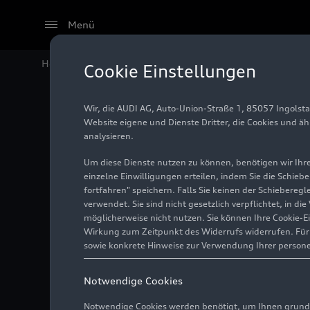
Menü
Home
Audi Media Center
Fotos
Batterietechniku
Cookie Einstellungen
Wir, die AUDI AG, Auto-Union-Straße 1, 85057 Ingolst
Batteri
Website eigene und Dienste Dritter, die Cookies und ä
analysieren.
Um diese Dienste nutzen zu können, benötigen wir Ihre 
einzelne Einwilligungen erteilen, indem Sie die Schieb
Foto
01.06.2022
fortfahren" speichern. Falls Sie keinen der Schiebere
verwendet. Sie sind nicht gesetzlich verpflichtet, in d
möglicherweise nicht nutzen. Sie können Ihre Cookie-E
Wirkung zum Zeitpunkt des Widerrufs widerrufen. Für d
sowie konkrete Hinweise zur Verwendung Ihrer person
Notwendige Cookies
Notwendige Cookies werden benötigt, um Ihnen grundl