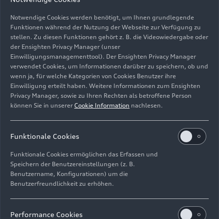
Notwendige Cookies werden benötigt, um Ihnen grundlegende
Funktionen während der Nutzung der Webseite zur Verfügung zu
stellen. Zu diesen Funktionen gehört z. B. die Videowiedergabe oder
der Ensighten Privacy Manager (unser
Einwilligungsmanagementtool). Der Ensighten Privacy Manager
verwendet Cookies, um Informationen darüber zu speichern, ob und
Automobili Lamborghini S.p.A.
wenn ja, für welche Kategorien von Cookies Benutzer ihre
Einwilligung erteilt haben. Weitere Informationen zum Ensighten
Bild-Nr: A220634 · Copyright: AUDI AG
Privacy Manager, sowie zu Ihren Rechten als betroffene Person
können Sie in unserer
Cookie Information
nachlesen.
Rechte: Verwendung für Pressezwecke honorarfrei
Download
Funktionale Cookies
Funktionale Cookies ermöglichen das Erfassen und
Speichern der Benutzereinstellungen (z. B.
Benutzername, Konfigurationen) um die
Benutzerfreundlichkeit zu erhöhen.
Impressum
Rechtliches
Datenschutz
Hinweisgebersystem
Performance Cookies