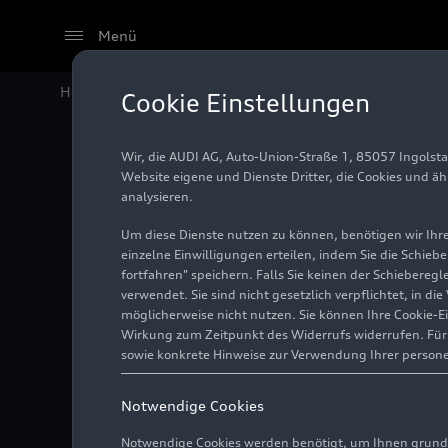
Menü
Home
Audi Media Center
Fotos
Auto Union Lucca
Cookie Einstellungen
Wir, die AUDI AG, Auto-Union-Straße 1, 85057 Ingolst
Auto Un
Website eigene und Dienste Dritter, die Cookies und ä
analysieren.
Um diese Dienste nutzen zu können, benötigen wir Ihre 
einzelne Einwilligungen erteilen, indem Sie die Schieb
Foto
06.05.2026
Lucca
fortfahren" speichern. Falls Sie keinen der Schiebere
verwendet. Sie sind nicht gesetzlich verpflichtet, in d
möglicherweise nicht nutzen. Sie können Ihre Cookie-E
Wirkung zum Zeitpunkt des Widerrufs widerrufen. Für d
sowie konkrete Hinweise zur Verwendung Ihrer person
Notwendige Cookies
Notwendige Cookies werden benötigt, um Ihnen grundl