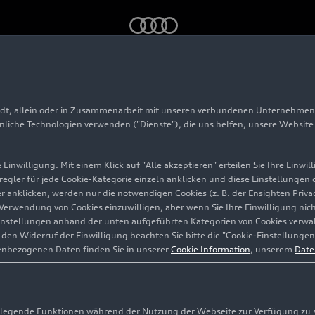
adt, allein oder in Zusammenarbeit mit unseren verbundenen Unternehmen 
ion Lucca
hnliche Technologien verwenden ("Dienste"), die uns helfen, unsere Websit
Einwilligung. Mit einem Klick auf "Alle akzeptieren" erteilen Sie Ihre Einw
eregler für jede Cookie-Kategorie einzeln anklicken und diese Einstellungen
/Ingolstadt
gler anklicken, werden nur die notwendigen Cookies (z. B. der Ensighten Pr
ie Verwendung von Cookies einzuwilligen, aber wenn Sie Ihre Einwilligung ni
instellungen anhand der unten aufgeführten Kategorien von Cookies verwalt
en Widerruf der Einwilligung beachten Sie bitte die "Cookie-Einstellungen
enbezogenen Daten finden Sie in unserer
Cookie Information
, unserem
Date
egende Funktionen während der Nutzung der Webseite zur Verfügung zu ste