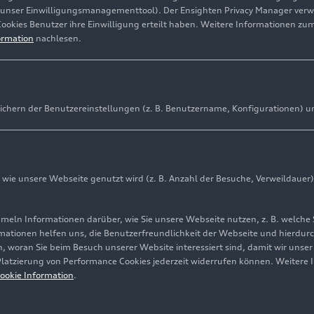
(unser Einwilligungsmanagementtool). Der Ensighten Privacy Manager ver
Cookies Benutzer ihre Einwilligung erteilt haben. Weitere Informationen zu
ormation
nachlesen.
ichern der Benutzereinstellungen (z. B. Benutzername, Konfigurationen) u
ie unsere Webseite genutzt wird (z. B. Anzahl der Besuche, Verweildauer)
ln Informationen darüber, wie Sie unsere Webseite nutzen, z. B. welche 
mationen helfen uns, die Benutzerfreundlichkeit der Webseite und hierdurc
, woran Sie beim Besuch unserer Website interessiert sind, damit wir unse
 Platzierung von Performance Cookies jederzeit widerrufen können. Weitere 
ookie Information
.
Lucca aufbauen lassen. Fahraufnahme vor Ort im italienischen 