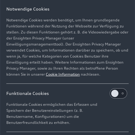
Notwendige Cookies
Notwendige Cookies werden benötigt, um Ihnen grundlegende
Audi hat den Auto Union Lucca anhand von historischen
Funktionen während der Nutzung der Webseite zur Verfügung zu
Fotos und zahlreichen weiteren Archivdokumenten von
stellen. Zu diesen Funktionen gehört z. B. die Videowiedergabe oder
der Ensighten Privacy Manager (unser
Crosthwaite & Gardiner aufbauen lassen. Die englischen
Einwilligungsmanagementtool). Der Ensighten Privacy Manager
Restaurationsspezialisten haben das Projekt nach gut
verwendet Cookies, um Informationen darüber zu speichern, ob und
dreijähriger Bauzeit Anfang 2026 fertig gestellt.
wenn ja, für welche Kategorien von Cookies Benutzer ihre
Einwilligung erteilt haben. Weitere Informationen zum Ensighten
Bild-Nr: A260933 · Copyright: AUDI AG
Privacy Manager, sowie zu Ihren Rechten als betroffene Person
können Sie in unserer
Cookie Information
nachlesen.
Rechte: Verwendung für Pressezwecke honorarfrei
Download
Funktionale Cookies
Funktionale Cookies ermöglichen das Erfassen und
Speichern der Benutzereinstellungen (z. B.
Benutzername, Konfigurationen) um die
Benutzerfreundlichkeit zu erhöhen.