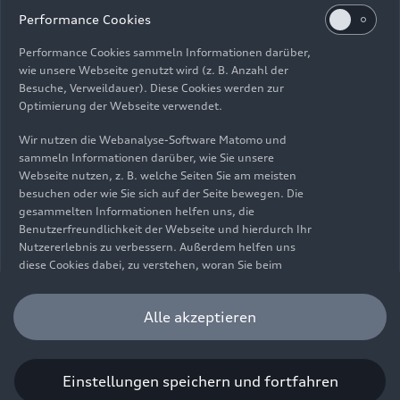
Impressum
Rechtliches
Datenschutz
Hinweisgebersystem
Performance Cookies
Cookie-Informationen
Cookie-Einstellungen
Performance Cookies sammeln Informationen darüber,
Informationen zur Barrierefreiheit
Kontakt
wie unsere Webseite genutzt wird (z. B. Anzahl der
Besuche, Verweildauer). Diese Cookies werden zur
© 2026 AUDI AG. Alle Rechte vorbehalten.
Optimierung der Webseite verwendet.
DE
EN
Wir nutzen die Webanalyse-Software Matomo und
sammeln Informationen darüber, wie Sie unsere
Die Angaben zu Kraftstoffverbrauch, Stromverbrauch, CO₂-
Webseite nutzen, z. B. welche Seiten Sie am meisten
Emissionen und elektrischer Reichweite wurden nach dem
besuchen oder wie Sie sich auf der Seite bewegen. Die
gesetzlich vorgeschriebenen Messverfahren „Worldwide
gesammelten Informationen helfen uns, die
Harmonized Light Vehicles Test Procedure“ (WLTP) gemäß
Benutzerfreundlichkeit der Webseite und hierdurch Ihr
Verordnung (EG) 715/2007 ermittelt. Zusatzausstattungen und
Nutzererlebnis zu verbessern. Außerdem helfen uns
Zubehör (Anbauteile, Reifenformat usw.) können relevante
diese Cookies dabei, zu verstehen, woran Sie beim
Fahrzeugparameter, wie z. B. Gewicht, Rollwiderstand und
Besuch unserer Website interessiert sind, damit wir
Aerodynamik verändern und neben Witterungs- und
unser Angebot optimieren können. Bitte beachten Sie,
Alle akzeptieren
Verkehrsbedingungen sowie dem individuellen Fahrverhalten den
dass Sie Ihre Einwilligung bezüglich der Platzierung von
Kraftstoffverbrauch, den Stromverbrauch, die CO₂-Emissionen,
Performance Cookies jederzeit widerrufen können.
die elektrische Reichweite und die Fahrleistungswerte eines
Weitere Informationen darüber, wie Sie Ihre
Fahrzeugs beeinflussen. Weitere Informationen zu WLTP finden
Einwilligung widerrufen können finden Sie in unserer
Einstellungen speichern und fortfahren
Sie unter
www.audi.de/wltp
.
Cookie Information
.