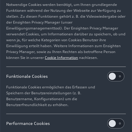
Notwendige Cookies werden benötigt, um Ihnen grundlegende
Funktionen während der Nutzung der Webseite zur Verfügung zu
stellen. Zu diesen Funktionen gehört z. B. die Videowiedergabe oder
der Ensighten Privacy Manager (unser
Einwilligungsmanagementtool). Der Ensighten Privacy Manager
Der spätere Rekordwagen „Auto Union Lucca“ in der
verwendet Cookies, um Informationen darüber zu speichern, ob und
Werkstatt der Rennsportabteilung in Zwickau.
wenn ja, für welche Kategorien von Cookies Benutzer ihre
Einwilligung erteilt haben. Weitere Informationen zum Ensighten
Bild-Nr: A260927 · Copyright: AUDI AG
Privacy Manager, sowie zu Ihren Rechten als betroffene Person
können Sie in unserer
Cookie Information
nachlesen.
Rechte: Verwendung für Pressezwecke honorarfrei
Download
Funktionale Cookies
Funktionale Cookies ermöglichen das Erfassen und
Speichern der Benutzereinstellungen (z. B.
Benutzername, Konfigurationen) um die
Benutzerfreundlichkeit zu erhöhen.
Impressum
Rechtliches
Datenschutz
Hinweisgebersystem
Performance Cookies
Cookie-Informationen
Cookie-Einstellungen