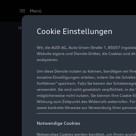
Menü
Home
Audi Media Center
Fotos
Auto Union Lucca
Cookie Einstellungen
Wir, die AUDI AG, Auto-Union-Straße 1, 85057 Ingolst
Auto Un
Website eigene und Dienste Dritter, die Cookies und ä
analysieren.
Um diese Dienste nutzen zu können, benötigen wir Ihre 
einzelne Einwilligungen erteilen, indem Sie die Schieb
Foto
06.05.2026
Ingol
fortfahren" speichern. Falls Sie keinen der Schiebere
verwendet. Sie sind nicht gesetzlich verpflichtet, in d
möglicherweise nicht nutzen. Sie können Ihre Cookie-E
Wirkung zum Zeitpunkt des Widerrufs widerrufen. Für d
sowie konkrete Hinweise zur Verwendung Ihrer person
Notwendige Cookies
Notwendige Cookies werden benötigt, um Ihnen grundl