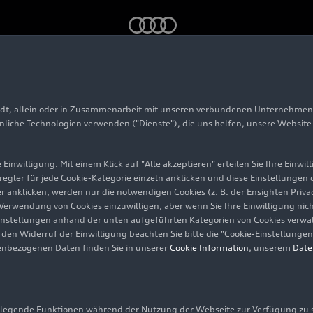
adt, allein oder in Zusammenarbeit mit unseren verbundenen Unternehmen 
ion Lucca
hnliche Technologien verwenden ("Dienste"), die uns helfen, unsere Websit
Einwilligung. Mit einem Klick auf "Alle akzeptieren" erteilen Sie Ihre Einw
eregler für jede Cookie-Kategorie einzeln anklicken und diese Einstellungen
stadt
gler anklicken, werden nur die notwendigen Cookies (z. B. der Ensighten Pr
ie Verwendung von Cookies einzuwilligen, aber wenn Sie Ihre Einwilligung ni
instellungen anhand der unten aufgeführten Kategorien von Cookies verwalt
en Widerruf der Einwilligung beachten Sie bitte die "Cookie-Einstellungen
enbezogenen Daten finden Sie in unserer
Cookie Information
, unserem
Date
egende Funktionen während der Nutzung der Webseite zur Verfügung zu ste