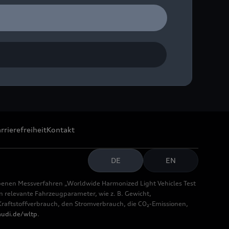
rrierefreiheit
Kontakt
DE
EN
benen Messverfahren „Worldwide Harmonized Light Vehicles Test
relevante Fahrzeugparameter, wie z. B. Gewicht,
aftstoffverbrauch, den Stromverbrauch, die CO₂-Emissionen,
udi.de/wltp
.