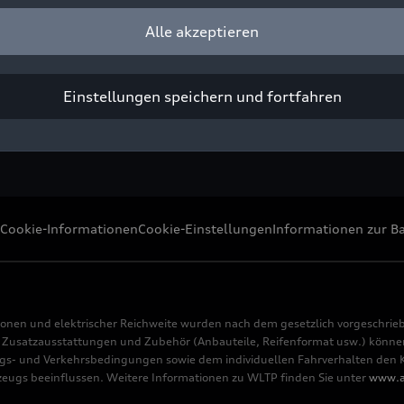
dioaufnahme der Avus-Konfiguration des Wagens. Seitenansicht.
Alle akzeptieren
ight: AUDI AG
Pressezwecke honorarfrei
Einstellungen speichern und fortfahren
Cookie-Informationen
Cookie-Einstellungen
Informationen zur Ba
ionen und elektrischer Reichweite wurden nach dem gesetzlich vorgeschrie
usatzausstattungen und Zubehör (Anbauteile, Reifenformat usw.) können 
s- und Verkehrsbedingungen sowie dem individuellen Fahrverhalten den Kr
rzeugs beeinflussen. Weitere Informationen zu WLTP finden Sie unter
www.a