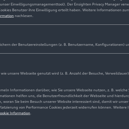
(unser Einwilligungsmanagementtool). Der Ensighten Privacy Manager ver
Cookies Benutzer ihre Einwilligung erteilt haben. Weitere Informationen zu
ormation
nachlesen.
ichern der Benutzereinstellungen (z. B. Benutzername, Konfigurationen) u
ie unsere Webseite genutzt wird (z. B. Anzahl der Besuche, Verweildauer)
ln Informationen darüber, wie Sie unsere Webseite nutzen, z. B. welche 
mationen helfen uns, die Benutzerfreundlichkeit der Webseite und hierdurc
, woran Sie beim Besuch unserer Website interessiert sind, damit wir unse
 Platzierung von Performance Cookies jederzeit widerrufen können. Weitere 
ookie Information
.
Lucca aufbauen lassen. Nach gut dreijähriger Bauzeit wurde d