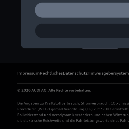
2026 fertiggestellt. Stu
Bild-Nr: A260919 · Copyr
Rechte: Verwendung für 
Download
Impressum
Rechtliches
Datenschutz
Hinweisgebersystem
© 2026 AUDI AG. Alle Rechte vorbehalten.
Die Angaben zu Kraftstoffverbrauch, Stromverbrauch, CO₂-Emiss
Procedure“ (WLTP) gemäß Verordnung (EG) 715/2007 ermittelt. Z
Rollwiderstand und Aerodynamik verändern und neben Witterung
die elektrische Reichweite und die Fahrleistungswerte eines Fah