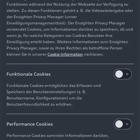
Funktionen während der Nutzung der Webseite zur Verfügung zu
stellen. Zu diesen Funktionen gehört z. B. die Videowiedergabe oder
der Ensighten Privacy Manager (unser
Einwilligungsmanagementtool). Der Ensighten Privacy Manager
Audi Zukunftsvereinbarung - Eckpunkte für eine
verwendet Cookies, um Informationen darüber zu speichern, ob und
Neuaufstellung an den deutschen Standorten
wenn ja, für welche Kategorien von Cookies Benutzer ihre
Einwilligung erteilt haben. Weitere Informationen zum Ensighten
Bild-Nr: A250288 · Copyright: AUDI AG
Privacy Manager, sowie zu Ihren Rechten als betroffene Person
können Sie in unserer
Cookie Information
nachlesen.
Rechte: Verwendung für Pressezwecke honorarfrei
Download
Funktionale Cookies
Funktionale Cookies ermöglichen das Erfassen und
Speichern der Benutzereinstellungen (z. B.
Benutzername, Konfigurationen) um die
Benutzerfreundlichkeit zu erhöhen.
Impressum
Rechtliches
Datenschutz
Hinweisgebersystem
Performance Cookies
Cookie-Informationen
Cookie-Einstellungen
Performance Cookies sammeln Informationen darüber,
Informationen zur Barrierefreiheit
Kontakt