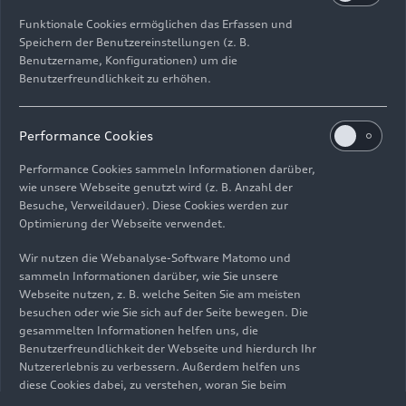
Funktionale Cookies ermöglichen das Erfassen und
Speichern der Benutzereinstellungen (z. B.
Benutzername, Konfigurationen) um die
Benutzerfreundlichkeit zu erhöhen.
Impressum
Rechtliches
Datenschutz
Hinweisgebersystem
Performance Cookies
Cookie-Informationen
Cookie-Einstellungen
Performance Cookies sammeln Informationen darüber,
Informationen zur Barrierefreiheit
Kontakt
wie unsere Webseite genutzt wird (z. B. Anzahl der
Besuche, Verweildauer). Diese Cookies werden zur
© 2026 AUDI AG. Alle Rechte vorbehalten.
Optimierung der Webseite verwendet.
DE
EN
Wir nutzen die Webanalyse-Software Matomo und
sammeln Informationen darüber, wie Sie unsere
Die Angaben zu Kraftstoffverbrauch, Stromverbrauch, CO₂-
Webseite nutzen, z. B. welche Seiten Sie am meisten
Emissionen und elektrischer Reichweite wurden nach dem
besuchen oder wie Sie sich auf der Seite bewegen. Die
gesetzlich vorgeschriebenen Messverfahren „Worldwide
gesammelten Informationen helfen uns, die
Harmonized Light Vehicles Test Procedure“ (WLTP) gemäß
Benutzerfreundlichkeit der Webseite und hierdurch Ihr
Verordnung (EG) 715/2007 ermittelt. Zusatzausstattungen und
Nutzererlebnis zu verbessern. Außerdem helfen uns
Zubehör (Anbauteile, Reifenformat usw.) können relevante
diese Cookies dabei, zu verstehen, woran Sie beim
Fahrzeugparameter, wie z. B. Gewicht, Rollwiderstand und
Besuch unserer Website interessiert sind, damit wir