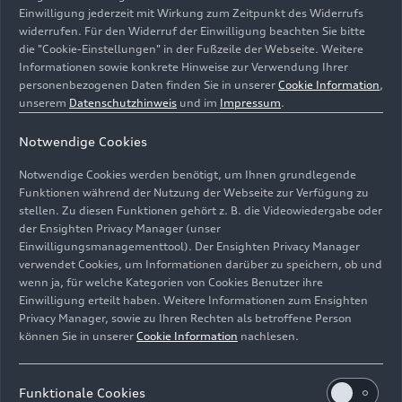
Einwilligung jederzeit mit Wirkung zum Zeitpunkt des Widerrufs
widerrufen. Für den Widerruf der Einwilligung beachten Sie bitte
die "Cookie-Einstellungen" in der Fußzeile der Webseite. Weitere
Informationen sowie konkrete Hinweise zur Verwendung Ihrer
personenbezogenen Daten finden Sie in unserer
Cookie Information
,
unserem
Datenschutzhinweis
und im
Impressum
.
Notwendige Cookies
Notwendige Cookies werden benötigt, um Ihnen grundlegende
Funktionen während der Nutzung der Webseite zur Verfügung zu
stellen. Zu diesen Funktionen gehört z. B. die Videowiedergabe oder
der Ensighten Privacy Manager (unser
Einwilligungsmanagementtool). Der Ensighten Privacy Manager
Audi und Litro de Luz installieren in mehreren
verwendet Cookies, um Informationen darüber zu speichern, ob und
Gemeinden Amazoniens Lichtmasten und Solarlampen
wenn ja, für welche Kategorien von Cookies Benutzer ihre
Einwilligung erteilt haben. Weitere Informationen zum Ensighten
Bild-Nr: A222385 · Copyright: Litro de Luz Brasil
Privacy Manager, sowie zu Ihren Rechten als betroffene Person
können Sie in unserer
Cookie Information
nachlesen.
Rechte: Verwendung für Pressezwecke honorarfrei
Download
Funktionale Cookies