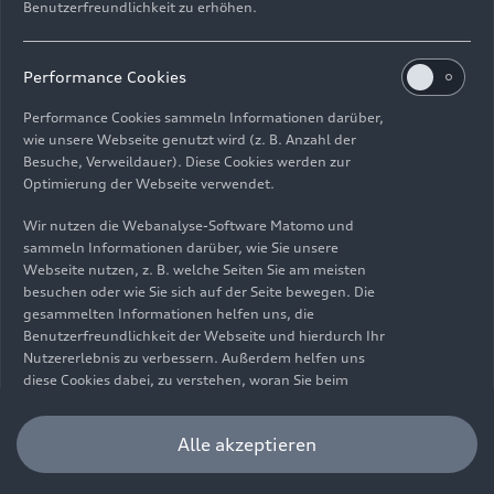
Benutzerfreundlichkeit zu erhöhen.
Impressum
Rechtliches
Datenschutz
Hinweisgebersystem
Performance Cookies
Cookie-Informationen
Cookie-Einstellungen
Performance Cookies sammeln Informationen darüber,
Informationen zur Barrierefreiheit
Kontakt
wie unsere Webseite genutzt wird (z. B. Anzahl der
Besuche, Verweildauer). Diese Cookies werden zur
© 2026 AUDI AG. Alle Rechte vorbehalten.
Optimierung der Webseite verwendet.
DE
EN
Wir nutzen die Webanalyse-Software Matomo und
sammeln Informationen darüber, wie Sie unsere
Die Angaben zu Kraftstoffverbrauch, Stromverbrauch, CO₂-
Webseite nutzen, z. B. welche Seiten Sie am meisten
Emissionen und elektrischer Reichweite wurden nach dem
besuchen oder wie Sie sich auf der Seite bewegen. Die
gesetzlich vorgeschriebenen Messverfahren „Worldwide
gesammelten Informationen helfen uns, die
Harmonized Light Vehicles Test Procedure“ (WLTP) gemäß
Benutzerfreundlichkeit der Webseite und hierdurch Ihr
Verordnung (EG) 715/2007 ermittelt. Zusatzausstattungen und
Nutzererlebnis zu verbessern. Außerdem helfen uns
Zubehör (Anbauteile, Reifenformat usw.) können relevante
diese Cookies dabei, zu verstehen, woran Sie beim
Fahrzeugparameter, wie z. B. Gewicht, Rollwiderstand und
Besuch unserer Website interessiert sind, damit wir
Aerodynamik verändern und neben Witterungs- und
unser Angebot optimieren können. Bitte beachten Sie,
Alle akzeptieren
Verkehrsbedingungen sowie dem individuellen Fahrverhalten den
dass Sie Ihre Einwilligung bezüglich der Platzierung von
Kraftstoffverbrauch, den Stromverbrauch, die CO₂-Emissionen,
Performance Cookies jederzeit widerrufen können.
die elektrische Reichweite und die Fahrleistungswerte eines
Weitere Informationen darüber, wie Sie Ihre