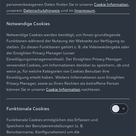
personenbezogenen Daten finden Sie in unserer
Cookie Information
,
unserem
Datenschutzhinweis
und im
Impressum
.
Notwendige Cookies
Notwendige Cookies werden benötigt, um Ihnen grundlegende
Funktionen während der Nutzung der Webseite zur Verfügung zu
stellen. Zu diesen Funktionen gehört z. B. die Videowiedergabe oder
der Ensighten Privacy Manager (unser
Einwilligungsmanagementtool). Der Ensighten Privacy Manager
ERC-Geschäftsführer Claus Liedy (links) und Werkleiter
verwendet Cookies, um Informationen darüber zu speichern, ob und
Audi-Standort Ingolstadt Siegfried Schmidtner (rechts)
wenn ja, für welche Kategorien von Cookies Benutzer ihre
Einwilligung erteilt haben. Weitere Informationen zum Ensighten
Bild-Nr: A231393 · Copyright: AUDI AG
Privacy Manager, sowie zu Ihren Rechten als betroffene Person
können Sie in unserer
Cookie Information
nachlesen.
Rechte: Verwendung für Pressezwecke honorarfrei
Download
Funktionale Cookies
Funktionale Cookies ermöglichen das Erfassen und
Speichern der Benutzereinstellungen (z. B.
Benutzername, Konfigurationen) um die