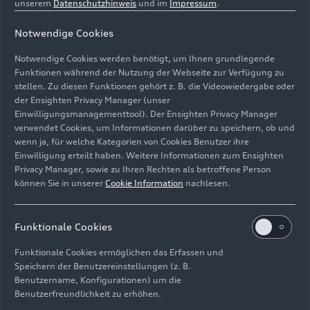
unserem
Datenschutzhinweis
und im
Impressum
.
Notwendige Cookies
Notwendige Cookies werden benötigt, um Ihnen grundlegende
Funktionen während der Nutzung der Webseite zur Verfügung zu
stellen. Zu diesen Funktionen gehört z. B. die Videowiedergabe oder
der Ensighten Privacy Manager (unser
Einwilligungsmanagementtool). Der Ensighten Privacy Manager
verwendet Cookies, um Informationen darüber zu speichern, ob und
Standaufnahme, Farbe: Nardograu
wenn ja, für welche Kategorien von Cookies Benutzer ihre
Einwilligung erteilt haben. Weitere Informationen zum Ensighten
Bild-Nr: A224945 · Copyright: AUDI AG
Privacy Manager, sowie zu Ihren Rechten als betroffene Person
Rechte: Verwendung für Pressezwecke honorarfrei
können Sie in unserer
Cookie Information
nachlesen.
Download
Funktionale Cookies
Funktionale Cookies ermöglichen das Erfassen und
Speichern der Benutzereinstellungen (z. B.
Benutzername, Konfigurationen) um die
Benutzerfreundlichkeit zu erhöhen.