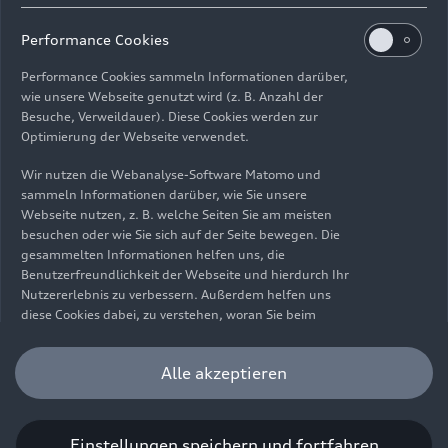
Impressum
Rechtliches
Datenschutz
Hinweisgebersystem
Performance Cookies
Cookie-Informationen
Cookie-Einstellungen
Performance Cookies sammeln Informationen darüber,
Informationen zur Barrierefreiheit
Kontakt
wie unsere Webseite genutzt wird (z. B. Anzahl der
Besuche, Verweildauer). Diese Cookies werden zur
© 2026 AUDI AG. Alle Rechte vorbehalten.
Optimierung der Webseite verwendet.
DE
EN
Wir nutzen die Webanalyse-Software Matomo und
sammeln Informationen darüber, wie Sie unsere
Die Angaben zu Kraftstoffverbrauch, Stromverbrauch, CO₂-
Webseite nutzen, z. B. welche Seiten Sie am meisten
Emissionen und elektrischer Reichweite wurden nach dem
besuchen oder wie Sie sich auf der Seite bewegen. Die
gesetzlich vorgeschriebenen Messverfahren „Worldwide
gesammelten Informationen helfen uns, die
Harmonized Light Vehicles Test Procedure“ (WLTP) gemäß
Benutzerfreundlichkeit der Webseite und hierdurch Ihr
Verordnung (EG) 715/2007 ermittelt. Zusatzausstattungen und
Nutzererlebnis zu verbessern. Außerdem helfen uns
Zubehör (Anbauteile, Reifenformat usw.) können relevante
diese Cookies dabei, zu verstehen, woran Sie beim
Fahrzeugparameter, wie z. B. Gewicht, Rollwiderstand und
Besuch unserer Website interessiert sind, damit wir
Aerodynamik verändern und neben Witterungs- und
unser Angebot optimieren können. Bitte beachten Sie,
Alle akzeptieren
Verkehrsbedingungen sowie dem individuellen Fahrverhalten den
dass Sie Ihre Einwilligung bezüglich der Platzierung von
Kraftstoffverbrauch, den Stromverbrauch, die CO₂-Emissionen,
Performance Cookies jederzeit widerrufen können.
die elektrische Reichweite und die Fahrleistungswerte eines
Weitere Informationen darüber, wie Sie Ihre
Fahrzeugs beeinflussen. Weitere Informationen zu WLTP finden
Einwilligung widerrufen können finden Sie in unserer
Einstellungen speichern und fortfahren