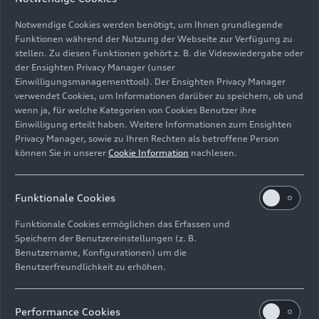
Notwendige Cookies werden benötigt, um Ihnen grundlegende
Funktionen während der Nutzung der Webseite zur Verfügung zu
stellen. Zu diesen Funktionen gehört z. B. die Videowiedergabe oder
der Ensighten Privacy Manager (unser
Einwilligungsmanagementtool). Der Ensighten Privacy Manager
Standaufnahme,
verwendet Cookies, um Informationen darüber zu speichern, ob und
Farbe: Tangorot
wenn ja, für welche Kategorien von Cookies Benutzer ihre
Einwilligung erteilt haben. Weitere Informationen zum Ensighten
Bild-Nr: A188470 · Copyright: AUDI AG
Privacy Manager, sowie zu Ihren Rechten als betroffene Person
können Sie in unserer
Cookie Information
nachlesen.
Rechte: Verwendung für Pressezwecke honorarfrei
Download
Funktionale Cookies
Funktionale Cookies ermöglichen das Erfassen und
Speichern der Benutzereinstellungen (z. B.
Benutzername, Konfigurationen) um die
Benutzerfreundlichkeit zu erhöhen.
Impressum
Rechtliches
Datenschutz
Hinweisgebersystem
Performance Cookies