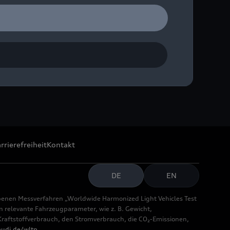
rrierefreiheit
Kontakt
DE
EN
benen Messverfahren „Worldwide Harmonized Light Vehicles Test
relevante Fahrzeugparameter, wie z. B. Gewicht,
aftstoffverbrauch, den Stromverbrauch, die CO₂-Emissionen,
udi.de/wltp
.