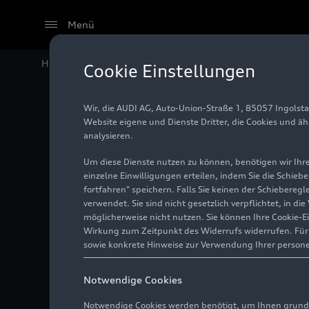
Menü
Home
Audi Media Center
Fotos
Audi Tradition b
Cookie Einstellungen
Wir, die AUDI AG, Auto-Union-Straße 1, 85057 Ingolst
Audi Tr
Website eigene und Dienste Dritter, die Cookies und ä
analysieren.
Festiva
Um diese Dienste nutzen zu können, benötigen wir Ihre 
einzelne Einwilligungen erteilen, indem Sie die Schieb
fortfahren" speichern. Falls Sie keinen der Schiebere
verwendet. Sie sind nicht gesetzlich verpflichtet, in d
Foto
13.07.2024
möglicherweise nicht nutzen. Sie können Ihre Cookie-E
Wirkung zum Zeitpunkt des Widerrufs widerrufen. Für d
sowie konkrete Hinweise zur Verwendung Ihrer person
Notwendige Cookies
Notwendige Cookies werden benötigt, um Ihnen grundl