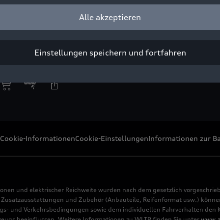
Alle akzeptieren
euer des Auto Union Typ 52.
ight: AUDI AG
Einstellungen speichern und fortfahren
Pressezwecke honorarfrei
Cookie-Informationen
Cookie-Einstellungen
Informationen zur Ba
ionen und elektrischer Reichweite wurden nach dem gesetzlich vorgeschrie
usatzausstattungen und Zubehör (Anbauteile, Reifenformat usw.) können 
s- und Verkehrsbedingungen sowie dem individuellen Fahrverhalten den Kr
rzeugs beeinflussen. Weitere Informationen zu WLTP finden Sie unter
www.a