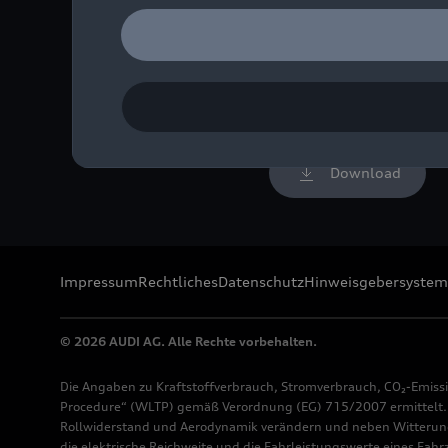
Hans-Joachim Stuck am St
Bild-Nr: A243506 · Copyr
Rechte: Verwendung für 
Download
Impressum
Rechtliches
Datenschutz
Hinweisgebersystem
© 2026 AUDI AG. Alle Rechte vorbehalten.
Die Angaben zu Kraftstoffverbrauch, Stromverbrauch, CO₂-Emiss
Procedure“ (WLTP) gemäß Verordnung (EG) 715/2007 ermittelt. Z
Rollwiderstand und Aerodynamik verändern und neben Witterung
die elektrische Reichweite und die Fahrleistungswerte eines Fah