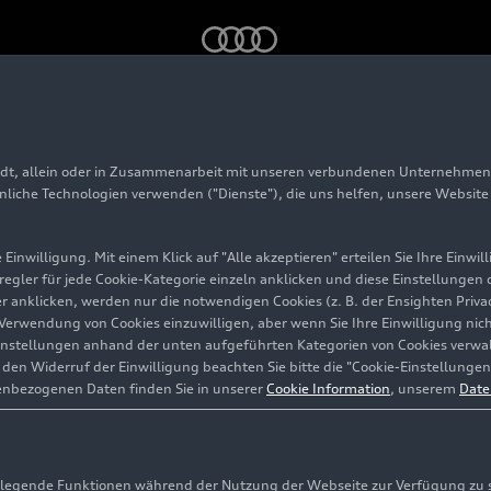
eim Goodwood Festival of Speed 2024
adt, allein oder in Zusammenarbeit mit unseren verbundenen Unternehmen 
adition beim Goodwo
hnliche Technologien verwenden ("Dienste"), die uns helfen, unsere Websit
l of Speed 2024
Einwilligung. Mit einem Klick auf "Alle akzeptieren" erteilen Sie Ihre Einw
eregler für jede Cookie-Kategorie einzeln anklicken und diese Einstellungen
gler anklicken, werden nur die notwendigen Cookies (z. B. der Ensighten Pr
ie Verwendung von Cookies einzuwilligen, aber wenn Sie Ihre Einwilligung ni
instellungen anhand der unten aufgeführten Kategorien von Cookies verwalt
en Widerruf der Einwilligung beachten Sie bitte die "Cookie-Einstellungen
enbezogenen Daten finden Sie in unserer
Cookie Information
, unserem
Date
egende Funktionen während der Nutzung der Webseite zur Verfügung zu ste