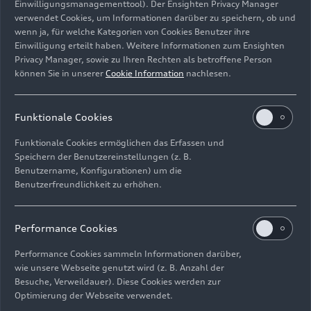
Einwilligungsmanagementtool). Der Ensighten Privacy Manager
Audi Tradition
verwendet Cookies, um Informationen darüber zu speichern, ob und
wenn ja, für welche Kategorien von Cookies Benutzer ihre
Bild-Nr: A234330 · Copyright: AUDI AG
Einwilligung erteilt haben. Weitere Informationen zum Ensighten
Privacy Manager, sowie zu Ihren Rechten als betroffene Person
Rechte: Verwendung für Pressezwecke honorarfrei
können Sie in unserer
Cookie Information
nachlesen.
Download
Funktionale Cookies
Funktionale Cookies ermöglichen das Erfassen und
Speichern der Benutzereinstellungen (z. B.
Benutzername, Konfigurationen) um die
Benutzerfreundlichkeit zu erhöhen.
Impressum
Rechtliches
Datenschutz
Hinweisgebersystem
Performance Cookies
Cookie-Informationen
Cookie-Einstellungen
Informationen zur Barrierefreiheit
Kontakt
Performance Cookies sammeln Informationen darüber,
wie unsere Webseite genutzt wird (z. B. Anzahl der
© 2026 AUDI AG. Alle Rechte vorbehalten.
Besuche, Verweildauer). Diese Cookies werden zur
Optimierung der Webseite verwendet.
DE
EN