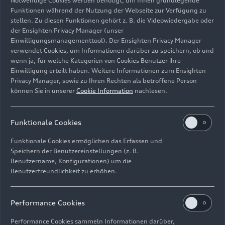
Notwendige Cookies werden benötigt, um Ihnen grundlegende
Funktionen während der Nutzung der Webseite zur Verfügung zu
stellen. Zu diesen Funktionen gehört z. B. die Videowiedergabe oder
der Ensighten Privacy Manager (unser
Einwilligungsmanagementtool). Der Ensighten Privacy Manager
verwendet Cookies, um Informationen darüber zu speichern, ob und
Produktion Audi Q8: Karosseriebau
wenn ja, für welche Kategorien von Cookies Benutzer ihre
Einwilligung erteilt haben. Weitere Informationen zum Ensighten
Bild-Nr: A1812312 · Copyright: AUDI AG
Privacy Manager, sowie zu Ihren Rechten als betroffene Person
können Sie in unserer
Cookie Information
nachlesen.
Rechte: Verwendung für Pressezwecke honorarfrei
Download
Funktionale Cookies
Funktionale Cookies ermöglichen das Erfassen und
Speichern der Benutzereinstellungen (z. B.
Benutzername, Konfigurationen) um die
Benutzerfreundlichkeit zu erhöhen.
Impressum
Rechtliches
Datenschutz
Hinweisgebersystem
Performance Cookies
Cookie-Informationen
Cookie-Einstellungen
Performance Cookies sammeln Informationen darüber,