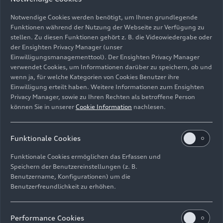
Notwendige Cookies werden benötigt, um Ihnen grundlegende
Funktionen während der Nutzung der Webseite zur Verfügung zu
stellen. Zu diesen Funktionen gehört z. B. die Videowiedergabe oder
der Ensighten Privacy Manager (unser
Einwilligungsmanagementtool). Der Ensighten Privacy Manager
Fahraufnahme,
verwendet Cookies, um Informationen darüber zu speichern, ob und
Farbe: Ascariblau Metallic
wenn ja, für welche Kategorien von Cookies Benutzer ihre
Einwilligung erteilt haben. Weitere Informationen zum Ensighten
Bild-Nr: A244307 · Copyright: AUDI AG
Privacy Manager, sowie zu Ihren Rechten als betroffene Person
können Sie in unserer
Cookie Information
nachlesen.
Rechte: Verwendung für Pressezwecke honorarfrei
Download
Funktionale Cookies
Funktionale Cookies ermöglichen das Erfassen und
Speichern der Benutzereinstellungen (z. B.
Benutzername, Konfigurationen) um die
Benutzerfreundlichkeit zu erhöhen.
Impressum
Rechtliches
Datenschutz
Hinweisgebersystem
Performance Cookies