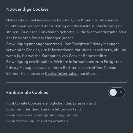
Notwendige Cookies
Notwendige Cookies werden benötigt, um Ihnen grundlegende
Funktionen während der Nutzung der Webseite zur Verfügung zu
stellen. Zu diesen Funktionen gehört z. B. die Videowiedergabe oder
der Ensighten Privacy Manager (unser
Einwilligungsmanagementtool). Der Ensighten Privacy Manager
Standaufnahme,
verwendet Cookies, um Informationen darüber zu speichern, ob und
Farbe: Ascariblau Metallic
wenn ja, für welche Kategorien von Cookies Benutzer ihre
Einwilligung erteilt haben. Weitere Informationen zum Ensighten
Bild-Nr: A244301 · Copyright: AUDI AG
Privacy Manager, sowie zu Ihren Rechten als betroffene Person
können Sie in unserer
Cookie Information
nachlesen.
Rechte: Verwendung für Pressezwecke honorarfrei
Download
Funktionale Cookies
Funktionale Cookies ermöglichen das Erfassen und
Speichern der Benutzereinstellungen (z. B.
Benutzername, Konfigurationen) um die
Benutzerfreundlichkeit zu erhöhen.