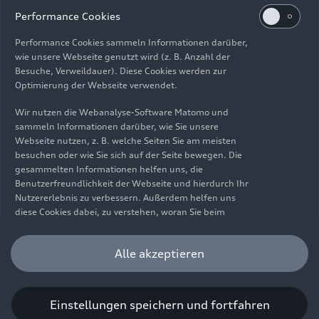
Impressum
Rechtliches
Datenschutz
Hinweisgebersystem
Performance Cookies
Cookie-Informationen
Cookie-Einstellungen
Performance Cookies sammeln Informationen darüber,
Informationen zur Barrierefreiheit
Kontakt
wie unsere Webseite genutzt wird (z. B. Anzahl der
Besuche, Verweildauer). Diese Cookies werden zur
© 2026 AUDI AG. Alle Rechte vorbehalten.
Optimierung der Webseite verwendet.
DE
EN
Wir nutzen die Webanalyse-Software Matomo und
sammeln Informationen darüber, wie Sie unsere
Die Angaben zu Kraftstoffverbrauch, Stromverbrauch, CO₂-
Webseite nutzen, z. B. welche Seiten Sie am meisten
Emissionen und elektrischer Reichweite wurden nach dem
besuchen oder wie Sie sich auf der Seite bewegen. Die
gesetzlich vorgeschriebenen Messverfahren „Worldwide
gesammelten Informationen helfen uns, die
Harmonized Light Vehicles Test Procedure“ (WLTP) gemäß
Benutzerfreundlichkeit der Webseite und hierdurch Ihr
Verordnung (EG) 715/2007 ermittelt. Zusatzausstattungen und
Nutzererlebnis zu verbessern. Außerdem helfen uns
Zubehör (Anbauteile, Reifenformat usw.) können relevante
diese Cookies dabei, zu verstehen, woran Sie beim
Fahrzeugparameter, wie z. B. Gewicht, Rollwiderstand und
Besuch unserer Website interessiert sind, damit wir
Aerodynamik verändern und neben Witterungs- und
unser Angebot optimieren können. Bitte beachten Sie,
Alle akzeptieren
Verkehrsbedingungen sowie dem individuellen Fahrverhalten den
dass Sie Ihre Einwilligung bezüglich der Platzierung von
Kraftstoffverbrauch, den Stromverbrauch, die CO₂-Emissionen,
Performance Cookies jederzeit widerrufen können.
die elektrische Reichweite und die Fahrleistungswerte eines
Weitere Informationen darüber, wie Sie Ihre
Fahrzeugs beeinflussen. Weitere Informationen zu WLTP finden
Einwilligung widerrufen können finden Sie in unserer
Einstellungen speichern und fortfahren
Sie unter
www.audi.de/wltp
.
Cookie Information
.