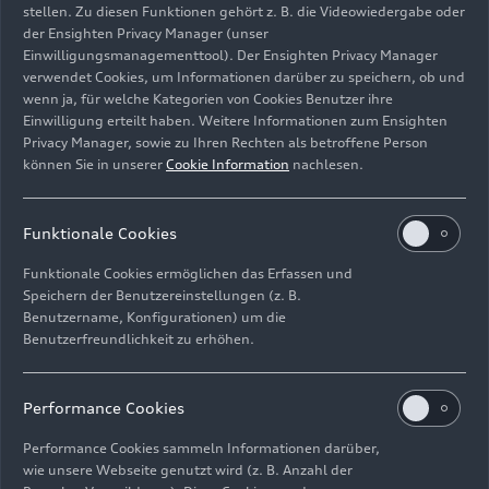
stellen. Zu diesen Funktionen gehört z. B. die Videowiedergabe oder
der Ensighten Privacy Manager (unser
Einwilligungsmanagementtool). Der Ensighten Privacy Manager
verwendet Cookies, um Informationen darüber zu speichern, ob und
Innenraum
wenn ja, für welche Kategorien von Cookies Benutzer ihre
Einwilligung erteilt haben. Weitere Informationen zum Ensighten
Bild-Nr: A242837 · Copyright: AUDI AG
Privacy Manager, sowie zu Ihren Rechten als betroffene Person
können Sie in unserer
Cookie Information
nachlesen.
Rechte: Verwendung für Pressezwecke honorarfrei
Download
Funktionale Cookies
Funktionale Cookies ermöglichen das Erfassen und
Speichern der Benutzereinstellungen (z. B.
Benutzername, Konfigurationen) um die
Benutzerfreundlichkeit zu erhöhen.
Impressum
Rechtliches
Datenschutz
Hinweisgebersystem
Performance Cookies
Cookie-Informationen
Cookie-Einstellungen
Performance Cookies sammeln Informationen darüber,
Informationen zur Barrierefreiheit
Kontakt
wie unsere Webseite genutzt wird (z. B. Anzahl der