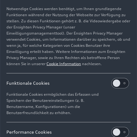
Notwendige Cookies werden benötigt, um Ihnen grundlegende
Funktionen während der Nutzung der Webseite zur Verfügung zu
stellen. Zu diesen Funktionen gehört z. B. die Videowiedergabe oder
der Ensighten Privacy Manager (unser
Einwilligungsmanagementtool). Der Ensighten Privacy Manager
Standaufnahme,
verwendet Cookies, um Informationen darüber zu speichern, ob und
Farbe: Daytonagrau Perleffekt
wenn ja, für welche Kategorien von Cookies Benutzer ihre
Einwilligung erteilt haben. Weitere Informationen zum Ensighten
Bild-Nr: A241317 · Copyright: AUDI AG
Privacy Manager, sowie zu Ihren Rechten als betroffene Person
Rechte: Verwendung für Pressezwecke honorarfrei
können Sie in unserer
Cookie Information
nachlesen.
Download
Funktionale Cookies
Funktionale Cookies ermöglichen das Erfassen und
Speichern der Benutzereinstellungen (z. B.
Benutzername, Konfigurationen) um die
Benutzerfreundlichkeit zu erhöhen.
Impressum
Rechtliches
Datenschutz
Hinweisgebersystem
Performance Cookies