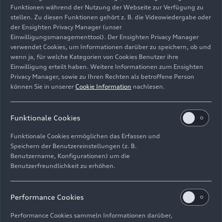
Funktionen während der Nutzung der Webseite zur Verfügung zu
stellen. Zu diesen Funktionen gehört z. B. die Videowiedergabe oder
der Ensighten Privacy Manager (unser
Einwilligungsmanagementtool). Der Ensighten Privacy Manager
Fahraufnahme,
verwendet Cookies, um Informationen darüber zu speichern, ob und
Farbe: Ultrablau Metallic
wenn ja, für welche Kategorien von Cookies Benutzer ihre
Einwilligung erteilt haben. Weitere Informationen zum Ensighten
Bild-Nr: A250217 · Copyright: AUDI AG
Privacy Manager, sowie zu Ihren Rechten als betroffene Person
können Sie in unserer
Cookie Information
nachlesen.
Rechte: Verwendung für Pressezwecke honorarfrei
Download
Funktionale Cookies
Funktionale Cookies ermöglichen das Erfassen und
Speichern der Benutzereinstellungen (z. B.
Benutzername, Konfigurationen) um die
Benutzerfreundlichkeit zu erhöhen.
Impressum
Rechtliches
Datenschutz
Hinweisgebersystem
Performance Cookies
Cookie-Informationen
Cookie-Einstellungen
Performance Cookies sammeln Informationen darüber,
Informationen zur Barrierefreiheit
Kontakt