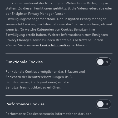
Funktionen während der Nutzung der Webseite zur Verfügung zu
stellen. Zu diesen Funktionen gehört z. B. die Videowiedergabe oder
der Ensighten Privacy Manager (unser
Einwilligungsmanagementtool). Der Ensighten Privacy Manager
Anlässlich der Audi Sommerkonzerte 2025 finden zwei
verwendet Cookies, um Informationen darüber zu speichern, ob und
Klassik-Open-Air-Konzerte im Klenzepark statt.
wenn ja, für welche Kategorien von Cookies Benutzer ihre
Einwilligung erteilt haben. Weitere Informationen zum Ensighten
Bild-Nr: A250158 · Copyright: AUDI AG
Privacy Manager, sowie zu Ihren Rechten als betroffene Person
können Sie in unserer
Cookie Information
nachlesen.
Rechte: Verwendung für Pressezwecke honorarfrei
Download
Funktionale Cookies
Funktionale Cookies ermöglichen das Erfassen und
Speichern der Benutzereinstellungen (z. B.
Benutzername, Konfigurationen) um die
Benutzerfreundlichkeit zu erhöhen.
Impressum
Rechtliches
Datenschutz
Hinweisgebersystem
Performance Cookies
Cookie-Informationen
Cookie-Einstellungen
Performance Cookies sammeln Informationen darüber,
Informationen zur Barrierefreiheit
Kontakt