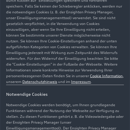
durch Klicken auf "Einstellungen speichern und fortfahren"
speichern. Falls Sie keinen der Schieberegler anklicken, werden nur
die notwendigen Cookies (z. B. der Ensighten Privacy Manager,
unser Einwilligungsmanagementtool) verwendet. Sie sind nicht
gesetzlich verpflichtet, in die Verwendung von Cookies
einzuwilligen, aber wenn Sie Ihre Einwilligung nicht erteilen,
können Sie bestimmte unserer Dienste möglicherweise nicht
nutzen. Sie können Ihre Cookie-Einstellungen anhand der unten
aufgeführten Kategorien von Cookies verwalten. Sie können Ihre
Einwilligung jederzeit mit Wirkung zum Zeitpunkt des Widerrufs
widerrufen. Für den Widerruf der Einwilligung beachten Sie bitte
die "Cookie-Einstellungen" in der Fußzeile der Webseite. Weitere
Informationen sowie konkrete Hinweise zur Verwendung Ihrer
personenbezogenen Daten finden Sie in unserer
Cookie Information
,
unserem
Datenschutzhinweis
und im
Impressum
.
Notwendige Cookies
Notwendige Cookies werden benötigt, um Ihnen grundlegende
Funktionen während der Nutzung der Webseite zur Verfügung zu
stellen. Zu diesen Funktionen gehört z. B. die Videowiedergabe oder
der Ensighten Privacy Manager (unser
Einwilligungsmanagementtool). Der Ensighten Privacy Manager
Trio Orelon, Gewinner des ARD-Musikwettbewerbs