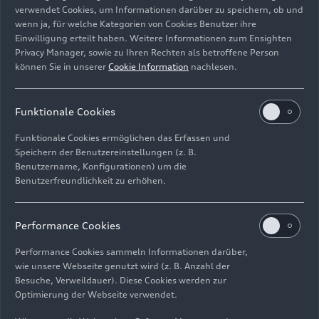
verwendet Cookies, um Informationen darüber zu speichern, ob und
2023: Pianist Marco Sanna
wenn ja, für welche Kategorien von Cookies Benutzer ihre
Einwilligung erteilt haben. Weitere Informationen zum Ensighten
Bild-Nr: A243535 · Copyright: AUDI AG
Privacy Manager, sowie zu Ihren Rechten als betroffene Person
können Sie in unserer
Cookie Information
nachlesen.
Rechte: Verwendung für Pressezwecke honorarfrei
Download
Funktionale Cookies
Funktionale Cookies ermöglichen das Erfassen und
Speichern der Benutzereinstellungen (z. B.
Benutzername, Konfigurationen) um die
Benutzerfreundlichkeit zu erhöhen.
Impressum
Rechtliches
Datenschutz
Hinweisgebersystem
Performance Cookies
Cookie-Informationen
Cookie-Einstellungen
Performance Cookies sammeln Informationen darüber,
Informationen zur Barrierefreiheit
Kontakt
wie unsere Webseite genutzt wird (z. B. Anzahl der
Besuche, Verweildauer). Diese Cookies werden zur
© 2026 AUDI AG. Alle Rechte vorbehalten.
Optimierung der Webseite verwendet.
DE
EN